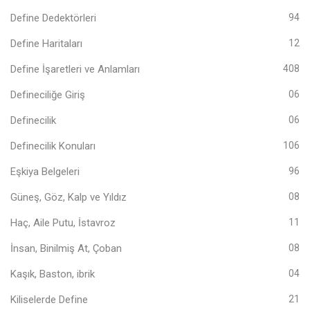
Define Dedektörleri
94
Define Haritaları
12
Define İşaretleri ve Anlamları
408
Defineciliğe Giriş
06
Definecilik
06
Definecilik Konuları
106
Eşkiya Belgeleri
96
Güneş, Göz, Kalp ve Yıldız
08
Haç, Aile Putu, İstavroz
11
İnsan, Binilmiş At, Çoban
08
Kaşık, Baston, ibrik
04
Kiliselerde Define
21