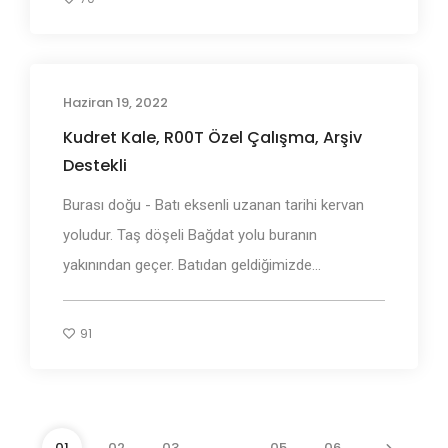
Haziran 19, 2022
Adı Geçen Bölgeler
Kudret Kale, R00T Özel Çalışma, Arşiv
Destekli
Burası doğu - Batı eksenli uzanan tarihi kervan
yoludur. Taş döşeli Bağdat yolu buranın
yakınından geçer. Batıdan geldiğimizde...
91
01
02
03
…
05
06