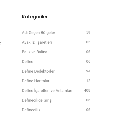
Kategoriler
Adı Geçen Bölgeler
59
Ayak İzi İşaretleri
05
z
Balık ve Balina
06
Define
06
Define Dedektörleri
94
Define Haritaları
12
Define İşaretleri ve Anlamları
408
Defineciliğe Giriş
06
Definecilik
06