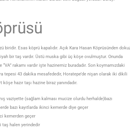
öprüsü
zü biridir. Esas köprü kapalıdır. Açık Kara Hasan Köprüsünden doku
siyah bir taş vardır. Üstü muska gibi üç köşe ovulmuştur. Onunda
de “VA” rakamı vardır işte hazinemiz buradadır. Son koymamızdaki
 tepesi 43 dakika mesafededir, Horatepe’de nişan olarak iki dikili
 köşe hazır taşı hazine biraz yanındadır.
lmış vaziyette (sağlam kalması mucize olurdu herhalde)bazı
rde bazı kayıtlarda ikinci kemerde diye geçer
nci kemerden geçer
 taş halen yerindedir