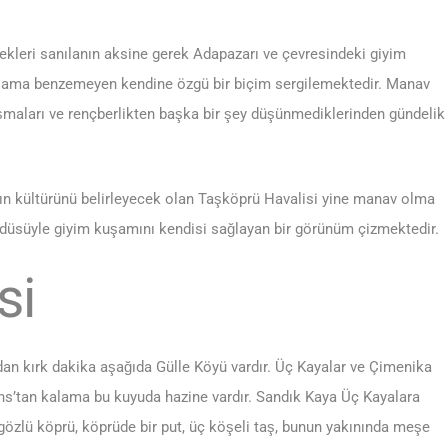
ekleri sanılanın aksine gerek Adapazarı ve çevresindeki giyim
şama benzemeyen kendine özgü bir biçim sergilemektedir. Manav
aşmaları ve rençberlikten başka bir şey düşünmediklerinden gündelik
alkın kültürünü belirleyecek olan Taşköprü Havalisi yine manav olma
düsüyle giyim kuşamını kendisi sağlayan bir görünüm çizmektedir.
si
dan kırk dakika aşağıda Gülle Köyü vardır. Üç Kayalar ve Çimenika
izans’tan kalama bu kuyuda hazine vardır. Sandık Kaya Üç Kayalara
özlü köprü, köprüde bir put, üç köşeli taş, bunun yakınında meşe