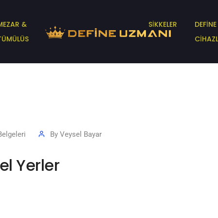
MEZAR &
SİKKELER
DEFİNE
TÜMÜLÜS
CİHAZL
elgeleri
By
Veysel Bayar
el Yerler