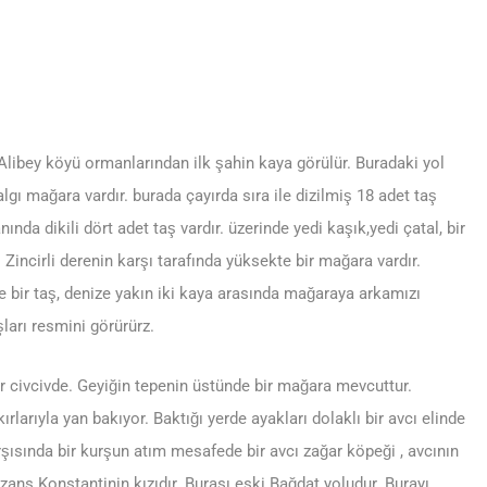
 Alibey köyü ormanlarından ilk şahin kaya görülür. Buradaki yol
gı mağara vardır. burada çayırda sıra ile dizilmiş 18 adet taş
nında dikili dört adet taş vardır. üzerinde yedi kaşık,yedi çatal, bir
. Zincirli derenin karşı tarafında yüksekte bir mağara vardır.
 bir taş, denize yakın iki kaya arasında mağaraya arkamızı
arı resmini görürürz.
ir civcivde. Geyiğin tepenin üstünde bir mağara mevcuttur.
larıyla yan bakıyor. Baktığı yerde ayakları dolaklı bir avcı elinde
rşısında bir kurşun atım mesafede bir avcı zağar köpeği , avcının
izans Konstantinin kızıdır. Burası eski Bağdat yoludur. Burayı