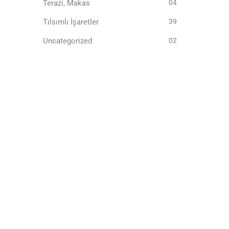
Terazi, Makas
04
Tılsımlı İşaretler
39
Uncategorized
02