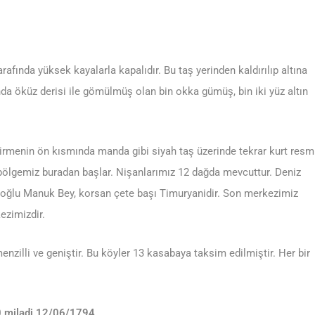
arafında yüksek kayalarla kapalıdır. Bu taş yerinden kaldırılıp altına
tında öküz derisi ile gömülmüş olan bin okka gümüş, bin iki yüz altın
irmenin ön kısmında manda gibi siyah taş üzerinde tekrar kurt resm
i bölgemiz buradan başlar. Nişanlarımız 12 dağda mevcuttur. Deniz
oğlu Manuk Bey, korsan çete başı Timuryanidir. Son merkezimiz
ezimizdir.
nzilli ve geniştir. Bu köyler 13 kasabaya taksim edilmiştir. Her bir
0 miladi 12/06/1794