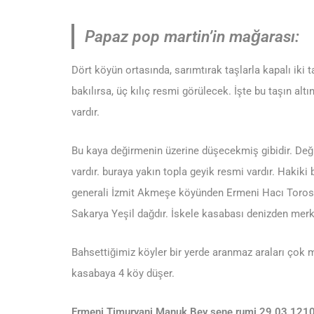
Papaz pop martin’in mağarası:
Dört köyün ortasında, sarımtırak taşlarla kapalı iki t
bakılırsa, üç kılıç resmi görülecek. İşte bu taşın al
vardır.
Bu kaya değirmenin üzerine düşecekmiş gibidir. Değ
vardır. buraya yakın topla geyik resmi vardır. Hakik
generali İzmit Akmeşe köyünden Ermeni Hacı Toros
Sakarya Yeşil dağdır. İskele kasabası denizden merk
Bahsettiğimiz köyler bir yerde aranmaz araları çok me
kasabaya 4 köy düşer.
Ermeni Timuryani Manuk Bey sene rumi 29.03.121