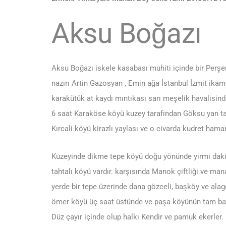
Aksu Boğazı
Aksu Boğazı iskele kasabası muhiti içinde bir Perş
nazırı Artin Gazosyan , Emin ağa İstanbul İzmit ikam
karakütük at kaydı mıntıkası sarı meşelik havalisi
6 saat Karaköse köyü kuzey tarafından Göksu yan tara
Kırcali köyü kirazlı yaylası ve o civarda kudret hamam
Kuzeyinde dikme tepe köyü doğu yönünde yirmi dakik
tahtalı köyü vardır. karşısında Manok çiftliği ve manas
yerde bir tepe üzerinde dana gözceli, başköy ve alag
ömer köyü üç saat üstünde ve paşa köyünün tam batıs
Düz çayır içinde olup halkı Kendir ve pamuk ekerler. 