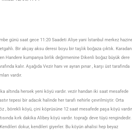
embe günü saat gece 11:20 Saadeti Aliye yani İstanbul merkez hazin
etgahlı. Bir akçay aksu deresi boyu bir taşlık boğaza çıktık. Karadan
nden Handere kumpanya birlik değirmenine Dikenli boğaz büyük dere
fında kalır. Aşağıda Vezir hanı ve ayran pınar , karşı üst tarafında
ları vardır.
a altında hersek yeni köyü vardır. vezir handan iki saat mesafede
tır tepesi bir adacık halinde her tarafı nehirle çevrilmiştir. Orta
öz , börekli köyü, çini köprüsüne 12 saat mesafede paşa köyü vardır
ında kırk dakika Alibey köyü vardır. toprağı deve tüyü rengindedir.
Kendileri dokur, kendileri giyerler. Bu köyün ahalisi hep beyaz