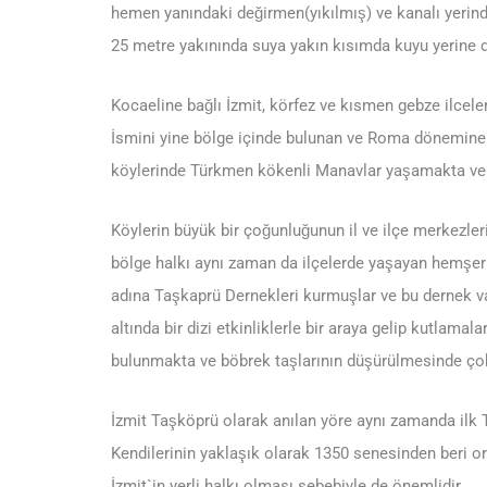
hemen yanındaki değirmen(yıkılmış) ve kanalı yerin
25 metre yakınında suya yakın kısımda kuyu yerine d
Kocaeline bağlı İzmit, körfez ve kısmen gebze ilceler
İsmini yine bölge içinde bulunan ve Roma dönemine 
köylerinde Türkmen kökenli Manavlar yaşamakta ve ağ
Köylerin büyük bir çoğunluğunun il ve ilçe merkezle
bölge halkı aynı zaman da ilçelerde yaşayan hemşer
adına Taşkaprü Dernekleri kurmuşlar ve bu dernek vas
altında bir dizi etkinliklerle bir araya gelip kutlama
bulunmakta ve böbrek taşlarının düşürülmesinde çok 
İzmit Taşköprü olarak anılan yöre aynı zamanda ilk
Kendilerinin yaklaşık olarak 1350 senesinden beri o
İzmit`in yerli halkı olması sebebiyle de önemlidir.