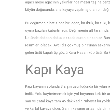
ağacı meşe ağacının yakınlarında mezar taşına benzey
köyün doğusunda, ana kayaya yapılmış olan bir değir
Bu değirmenin batısında bir leğen, bir ibrik, bir tilki, 
oyma bazıları kabartmadır. Değirmenin alt tarafında
Üstünde doksan dokuz okkada duran bir kantar. Burad
resimleri olacak. Avcı diz çökmüş bir Yunan askerine
gelen üstü kapalı üç gözlü Kara Hasan köprüsü. Bu 
Kapı Kaya
Kapı kayanın solunda 3 arşın uzunluğunda bir yılan 
indik. Yolu kaybetmemek için yol boyunca kırk bir ad
sarı ve çatal kaya tam 45 dakikadır. Nihayet bu yolda i
ve kartal kayaya gider. Şahin kayanın ortasında bir 