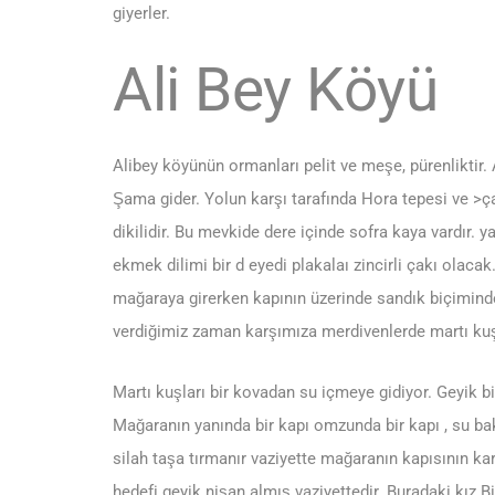
giyerler.
Ali Bey Köyü
Alibey köyünün ormanları pelit ve meşe, pürenliktir.
Şama gider. Yolun karşı tarafında Hora tepesi ve >çal
dikilidir. Bu mevkide dere içinde sofra kaya vardır. ya
ekmek dilimi bir d eyedi plakalaı zincirli çakı olacak
mağaraya girerken kapının üzerinde sandık biçiminde
verdiğimiz zaman karşımıza merdivenlerde martı kuşl
Martı kuşları bir kovadan su içmeye gidiyor. Geyik b
Mağaranın yanında bir kapı omzunda bir kapı , su bakır
silah taşa tırmanır vaziyette mağaranın kapısının ka
hedefi geyik nişan almış vaziyettedir. Buradaki kız B