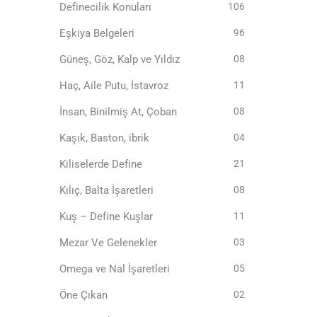
Definecilik Konuları
106
Eşkiya Belgeleri
96
Güneş, Göz, Kalp ve Yıldız
08
Haç, Aile Putu, İstavroz
11
İnsan, Binilmiş At, Çoban
08
Kaşık, Baston, ibrik
04
Kiliselerde Define
21
Kılıç, Balta İşaretleri
08
Kuş – Define Kuşlar
11
Mezar Ve Gelenekler
03
Omega ve Nal İşaretleri
05
Öne Çıkan
02