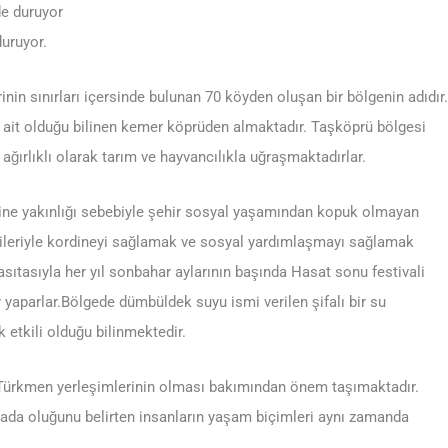
de duruyor
uruyor.
inin sınırları içersinde bulunan 70 köyden oluşan bir bölgenin adıdır.
ait olduğu bilinen kemer köprüden almaktadır. Taşköprü bölgesi
ırlıklı olarak tarım ve hayvancılıkla uğraşmaktadırlar.
rine yakınlığı sebebiyle şehir sosyal yaşamından kopuk olmayan
ileriyle kordineyi sağlamak ve sosyal yardımlaşmayı sağlamak
ıtasıyla her yıl sonbahar aylarının başında Hasat sonu festivali
lar yaparlar.Bölgede dümbüldek suyu ismi verilen şifalı bir su
etkili olduğu bilinmektedir.
 Türkmen yerleşimlerinin olması bakımından önem taşımaktadır.
rada oluğunu belirten insanların yaşam biçimleri aynı zamanda