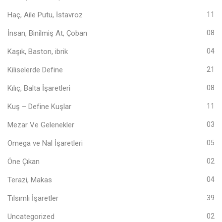
Haç, Aile Putu, İstavroz
11
İnsan, Binilmiş At, Çoban
08
Kaşık, Baston, ibrik
04
Kiliselerde Define
21
Kılıç, Balta İşaretleri
08
Kuş – Define Kuşlar
11
Mezar Ve Gelenekler
03
Omega ve Nal İşaretleri
05
Öne Çıkan
02
Terazi, Makas
04
Tılsımlı İşaretler
39
Uncategorized
02