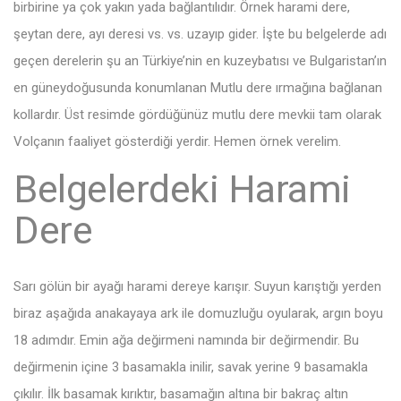
birbirine ya çok yakın yada bağlantılıdır. Örnek harami dere,
şeytan dere, ayı deresi vs. vs. uzayıp gider. İşte bu belgelerde adı
geçen derelerin şu an Türkiye’nin en kuzeybatısı ve Bulgaristan’ın
en güneydoğusunda konumlanan Mutlu dere ırmağına bağlanan
kollardır. Üst resimde gördüğünüz mutlu dere mevkii tam olarak
Volçanın faaliyet gösterdiği yerdir. Hemen örnek verelim.
Belgelerdeki Harami
Dere
Sarı gölün bir ayağı harami dereye karışır. Suyun karıştığı yerden
biraz aşağıda anakayaya ark ile domuzluğu oyularak, argın boyu
18 adımdır. Emin ağa değirmeni namında bir değirmendir. Bu
değirmenin içine 3 basamakla inilir, savak yerine 9 basamakla
çıkılır. İlk basamak kırıktır, basamağın altına bir bakraç altın