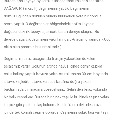
Burada ana kayaya oyularak bilhassa tarafımızdan kapatılan
DAĞARCIK (arkacık) değirmenini yaptık. Değirmenin
domuzluğundan dökülen suların bulunduğu yere bir domuz
resmi yaptık. 3 değirmenler bölgesindeki sofra kayanın
doğusundaki ilk tepeyi aşar isek kazan dereye ulaşırız. Bu
derede dağarcık değirmeni yakınlarında 3-6 adım civarında 7.000
okka altın paramız bulunmaktadır ).
Değirmenin biraz aşağısında 5 arşın yüksekten dökülen
şelalemiz vardır. Gölünün altında havuz içinde demir kazıkla
çakılı halkayı yaptık havuza yakın oturak taşına 30 cm boyunda
istavroz işledik. İstavrozun üst tarafına doğru yukarı
baktığınızda bir mağara göreceksiniz. Şelaleden biraz yukarıda
bir balık resmi var. Burada bir binek taşı ile bu binek taşına yakın
karpuz gibi yarık bir taş bulunmaktadır. Yarım dekarlık arazi
içinde tek kornalı çeşme görürüz. Çeşmenin suluk taşı var taşın