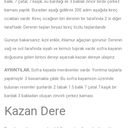
balık; 7 çatal; 7 kaşık; su bardağı ile 3 baklalı zincir birde çerkez
kaması yaptık. Buradan aşağı gidilirse 200 adım aşağıda kireç
ocakları vardır. Kireç ocağının biri derenin bir tarafında 2 si diğer
taraftadır. Derenin taşları beyaz kireç tozlu taşlardandır.
Güneye bakarsanız; kızıl erikle, ıhlamur ağaçları görünür. Derenin
sağ ve sol tarafında siyah ve kırmızı toprak vardır sofra kayanın
doğusuna gelen birinci dereyi aşarsak kazan dereye ulaşırız.
AYRINTILAR
; Sofra kayada merdivenler vardır. Yontma taşlarla
yapılmıştır. 3 basamakla çıkılır. Bu sofra kayamızın üzerinde
bulunan resimler şunlardır 2 tabak 1.5 balık 7 çatal 7 kaşık bir
bardak 3 bakladan oluşan zincirli çerkez kaması.
Kazan Dere