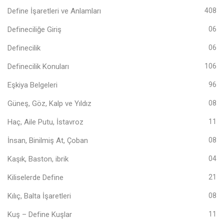
Define İşaretleri ve Anlamları
408
Defineciliğe Giriş
06
Definecilik
06
Definecilik Konuları
106
Eşkiya Belgeleri
96
Güneş, Göz, Kalp ve Yıldız
08
Haç, Aile Putu, İstavroz
11
İnsan, Binilmiş At, Çoban
08
Kaşık, Baston, ibrik
04
Kiliselerde Define
21
Kılıç, Balta İşaretleri
08
Kuş – Define Kuşlar
11