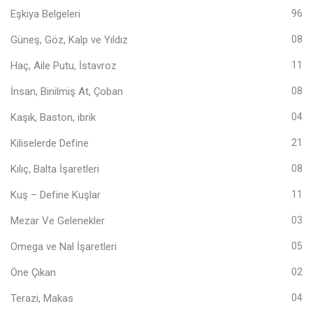
Eşkiya Belgeleri
96
Güneş, Göz, Kalp ve Yıldız
08
Haç, Aile Putu, İstavroz
11
İnsan, Binilmiş At, Çoban
08
Kaşık, Baston, ibrik
04
Kiliselerde Define
21
Kılıç, Balta İşaretleri
08
Kuş – Define Kuşlar
11
Mezar Ve Gelenekler
03
Omega ve Nal İşaretleri
05
Öne Çıkan
02
Terazi, Makas
04