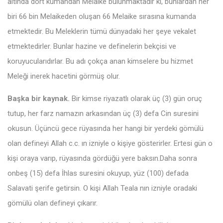
altında dört kumandan Melaike bulunmaktadır ki, bunlardan her
biri 66 bin Melaikeden oluşan 66 Melaike sırasına kumanda
etmektedir. Bu Meleklerin tümü dünyadaki her şeye vekalet
etmektedirler. Bunlar hazine ve definelerin bekçisi ve
koruyucularıdırlar. Bu adı çokça anan kimselere bu hizmet
Meleği inerek hacetini görmüş olur.
Başka bir kaynak.
Bir kimse riyazatlı olarak üç (3) gün oruç
tutup, her farz namazın arkasından üç (3) defa Cin suresini
okusun. Üçüncü gece rüyasında her hangi bir yerdeki gömülü
olan defineyi Allah c.c. ın izniyle o kişiye gösterirler. Ertesi gün o
kişi oraya varıp, rüyasında gördüğü yere baksın.Daha sonra
onbeş (15) defa İhlas suresini okuyup, yüz (100) defada
Salavati şerife getirsin. O kişi Allah Teala nın izniyle oradaki
gömülü olan defineyi çıkarır.