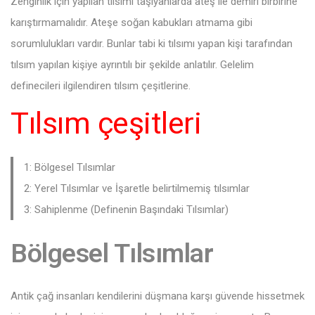
Zenginlik için yapılan tılsımı taşıyanlarda ateş ile demiri birbirine
karıştırmamalıdır. Ateşe soğan kabukları atmama gibi
sorumlulukları vardır. Bunlar tabi ki tılsımı yapan kişi tarafından
tılsım yapılan kişiye ayrıntılı bir şekilde anlatılır. Gelelim
definecileri ilgilendiren tılsım çeşitlerine.
Tılsım çeşitleri
1: Bölgesel Tılsımlar
2: Yerel Tılsımlar ve İşaretle belirtilmemiş tılsımlar
3: Sahiplenme (Definenin Başındaki Tılsımlar)
Bölgesel Tılsımlar
Antik çağ insanları kendilerini düşmana karşı güvende hissetmek