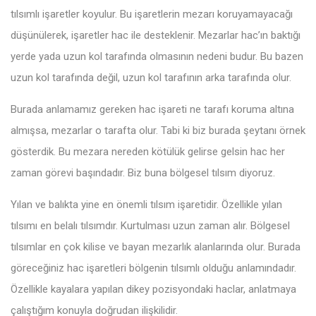
tılsımlı işaretler koyulur. Bu işaretlerin mezarı koruyamayacağı
düşünülerek, işaretler hac ile desteklenir. Mezarlar hac’ın baktığı
yerde yada uzun kol tarafında olmasının nedeni budur. Bu bazen
uzun kol tarafında değil, uzun kol tarafının arka tarafında olur.
Burada anlamamız gereken hac işareti ne tarafı koruma altına
almışsa, mezarlar o tarafta olur. Tabi ki biz burada şeytanı örnek
gösterdik. Bu mezara nereden kötülük gelirse gelsin hac her
zaman görevi başındadır. Biz buna bölgesel tılsım diyoruz.
Yılan ve balıkta yine en önemli tılsım işaretidir. Özellikle yılan
tılsımı en belalı tılsımdır. Kurtulması uzun zaman alır. Bölgesel
tılsımlar en çok kilise ve bayan mezarlık alanlarında olur. Burada
göreceğiniz hac işaretleri bölgenin tılsımlı olduğu anlamındadır.
Özellikle kayalara yapılan dikey pozisyondaki haclar, anlatmaya
çalıştığım konuyla doğrudan ilişkilidir.