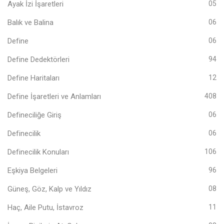
Ayak İzi İşaretleri
05
Balık ve Balina
06
Define
06
Define Dedektörleri
94
Define Haritaları
12
Define İşaretleri ve Anlamları
408
Defineciliğe Giriş
06
Definecilik
06
Definecilik Konuları
106
Eşkiya Belgeleri
96
Güneş, Göz, Kalp ve Yıldız
08
Haç, Aile Putu, İstavroz
11