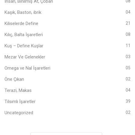
İnsan, Binilmiş At, Çoban
08
Kaşık, Baston, ibrik
04
Kiliselerde Define
21
Kılıç, Balta İşaretleri
08
Kuş – Define Kuşlar
11
Mezar Ve Gelenekler
03
Omega ve Nal İşaretleri
05
Öne Çıkan
02
Terazi, Makas
04
Tılsımlı İşaretler
39
Uncategorized
02