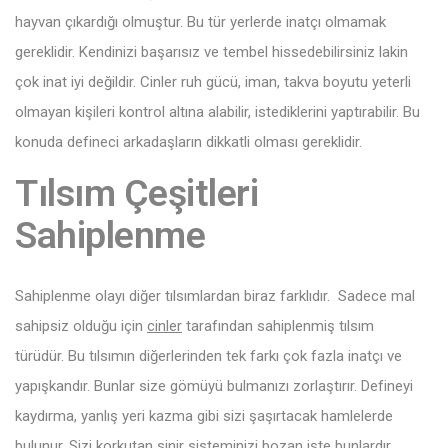
hayvan çıkardığı olmuştur. Bu tür yerlerde inatçı olmamak
gereklidir. Kendinizi başarısız ve tembel hissedebilirsiniz lakin
çok inat iyi değildir. Cinler ruh gücü, iman, takva boyutu yeterli
olmayan kişileri kontrol altına alabilir, istediklerini yaptırabilir. Bu
konuda defineci arkadaşların dikkatli olması gereklidir.
Tılsım Çeşitleri
Sahiplenme
Sahiplenme olayı diğer tılsımlardan biraz farklıdır. Sadece mal
sahipsiz olduğu için
cinler
tarafından sahiplenmiş tılsım
türüdür. Bu tılsımın diğerlerinden tek farkı çok fazla inatçı ve
yapışkandır. Bunlar size gömüyü bulmanızı zorlaştırır. Defineyi
kaydırma, yanlış yeri kazma gibi sizi şaşırtacak hamlelerde
bulunur. Sizi korkutan sinir sisteminizi bozan işte bunlardır..