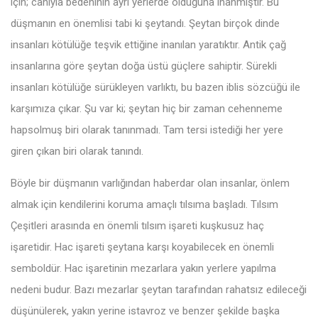
için; canıyla bedeninin ayrı yerlerde olduğuna inanmıştır. Bu
düşmanın en önemlisi tabi ki şeytandı. Şeytan birçok dinde
insanları kötülüğe teşvik ettiğine inanılan yaratıktır. Antik çağ
insanlarına göre şeytan doğa üstü güçlere sahiptir. Sürekli
insanları kötülüğe sürükleyen varlıktı, bu bazen iblis sözcüğü ile
karşımıza çıkar. Şu var ki; şeytan hiç bir zaman cehenneme
hapsolmuş biri olarak tanınmadı. Tam tersi istediği her yere
giren çıkan biri olarak tanındı.
Böyle bir düşmanın varlığından haberdar olan insanlar, önlem
almak için kendilerini koruma amaçlı tılsıma başladı. Tılsım
Çeşitleri arasında en önemli tılsım işareti kuşkusuz haç
işaretidir. Hac işareti şeytana karşı koyabilecek en önemli
semboldür. Hac işaretinin mezarlara yakın yerlere yapılma
nedeni budur. Bazı mezarlar şeytan tarafından rahatsız edileceği
düşünülerek, yakın yerine istavroz ve benzer şekilde başka