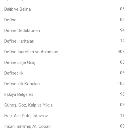
Balık ve Balina
06
Define
06
Define Dedektörleri
94
Define Haritaları
12
Define İşaretleri ve Anlamları
408
Defineciliğe Giriş
06
Definecilik
06
Definecilik Konuları
106
Eşkiya Belgeleri
96
Güneş, Göz, Kalp ve Yıldız
08
Haç, Aile Putu, İstavroz
11
İnsan, Binilmiş At, Çoban
08