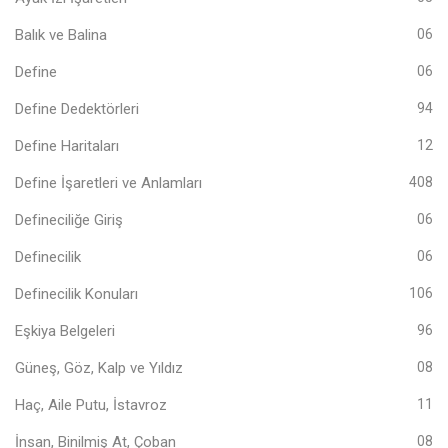
Balık ve Balina
06
Define
06
Define Dedektörleri
94
Define Haritaları
12
Define İşaretleri ve Anlamları
408
Defineciliğe Giriş
06
Definecilik
06
Definecilik Konuları
106
Eşkiya Belgeleri
96
Güneş, Göz, Kalp ve Yıldız
08
Haç, Aile Putu, İstavroz
11
İnsan, Binilmiş At, Çoban
08