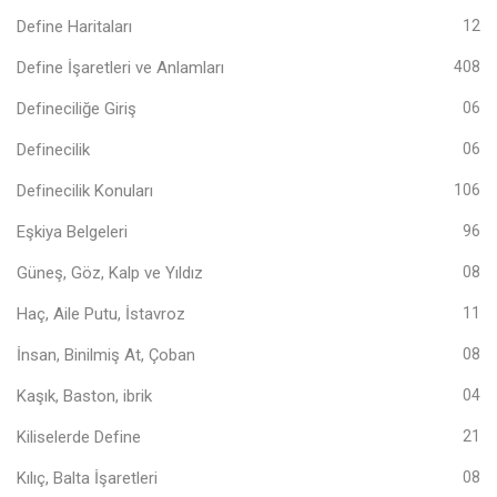
Define Haritaları
12
Define İşaretleri ve Anlamları
408
Defineciliğe Giriş
06
Definecilik
06
Definecilik Konuları
106
Eşkiya Belgeleri
96
Güneş, Göz, Kalp ve Yıldız
08
Haç, Aile Putu, İstavroz
11
İnsan, Binilmiş At, Çoban
08
Kaşık, Baston, ibrik
04
Kiliselerde Define
21
Kılıç, Balta İşaretleri
08