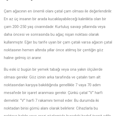
Çam ağacının en önemli olanı çatal çam olması ile değerlendirilir.
En az üç insanın bir arada kucaklayabileceği kalınlıkta olan bir
çam 200-250 yaş civarındadır. Kurtuluş savaşı yıllarında veya
daha öncesi ve sonrasında bu ağaç nişan noktası olarak
kullanmıştır. Eğer bu tarife uyan bir çam çatalı varsa ağacın çatal
noktasının hemen altında yıllar önce atılmış bir çentiğin göz
haline gelmiş izi aranır.
Bu eski iz bugün bir yemek tabağı veya ona yakın ölçülerde
olması gerekir. Göz izinin arka tarafında ve çatalın tam alt
noktasından karşıya bakıldığında genellikle 7 vaya 70 adım
mesafede bir işaret aranması gerekir. Çünkü çatal ”V” harfi
demektir. ”V” harfi 7 rakamını temsil eder. Bu durumda iki
noktadan birisi gömü alanı olarak belirlenir. Cihazlarla bu
noktaya bakılır veya arazi gözlemiyle buradaki hedef tespit edilir.