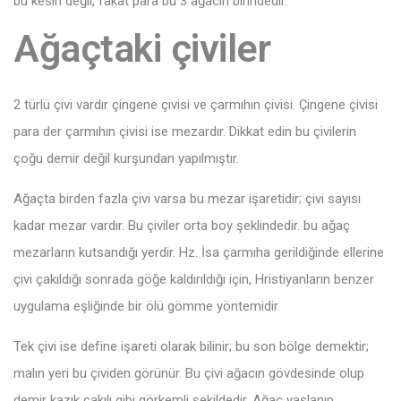
bu kesin değil, fakat para bu 3 ağacın birindedir.
Ağaçtaki çiviler
2 türlü çivi vardır çingene çivisi ve çarmıhın çivisi. Çingene çivisi
para der çarmıhın çivisi ise mezardır. Dikkat edin bu çivilerin
çoğu demir değil kurşundan yapılmıştır.
Ağaçta birden fazla çivi varsa bu mezar işaretidir; çivi sayısı
kadar mezar vardır. Bu çiviler orta boy şeklindedir. bu ağaç
mezarların kutsandığı yerdir. Hz. İsa çarmıha gerildiğinde ellerine
çivi çakıldığı sonrada göğe kaldırıldığı için, Hristiyanların benzer
uygulama eşliğinde bir ölü gömme yöntemidir.
Tek çivi ise define işareti olarak bilinir; bu son bölge demektir;
malın yeri bu çividen görünür. Bu çivi ağacın gövdesinde olup
demir kazık çakılı gibi görkemli şekildedir. Ağaç yaşlanıp