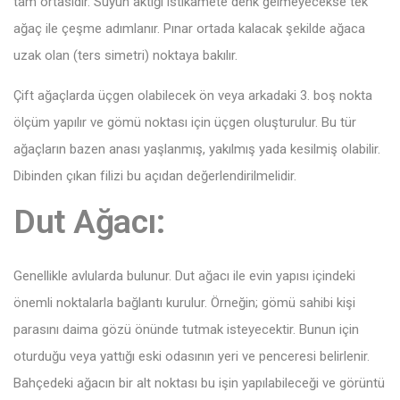
tam ortasıdır. Suyun aktığı istikamete denk gelmeyecekse tek
ağaç ile çeşme adımlanır. Pınar ortada kalacak şekilde ağaca
uzak olan (ters simetri) noktaya bakılır.
Çift ağaçlarda üçgen olabilecek ön veya arkadaki 3. boş nokta
ölçüm yapılır ve gömü noktası için üçgen oluşturulur. Bu tür
ağaçların bazen anası yaşlanmış, yakılmış yada kesilmiş olabilir.
Dibinden çıkan filizi bu açıdan değerlendirilmelidir.
Dut Ağacı:
Genellikle avlularda bulunur. Dut ağacı ile evin yapısı içindeki
önemli noktalarla bağlantı kurulur. Örneğin; gömü sahibi kişi
parasını daima gözü önünde tutmak isteyecektir. Bunun için
oturduğu veya yattığı eski odasının yeri ve penceresi belirlenir.
Bahçedeki ağacın bir alt noktası bu işin yapılabileceği ve görüntü