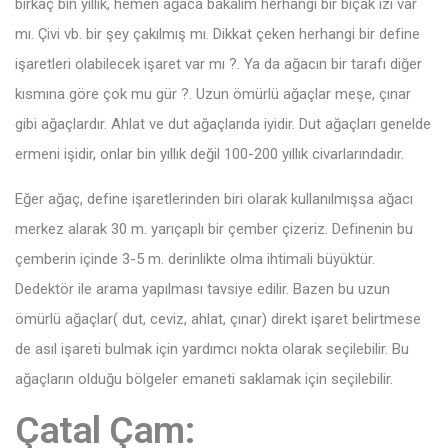
birkaç bin yıllık, hemen ağaca bakalım herhangi bir bıçak izi var
mı. Çivi vb. bir şey çakılmış mı. Dikkat çeken herhangi bir define
işaretleri olabilecek işaret var mı ?. Ya da ağacın bir tarafı diğer
kısmına göre çok mu gür ?. Uzun ömürlü ağaçlar meşe, çınar
gibi ağaçlardır. Ahlat ve dut ağaçlarıda iyidir. Dut ağaçları genelde
ermeni işidir, onlar bin yıllık değil 100-200 yıllık civarlarındadır.
Eğer ağaç, define işaretlerinden biri olarak kullanılmışsa ağacı
merkez alarak 30 m. yarıçaplı bir çember çizeriz. Definenin bu
çemberin içinde 3-5 m. derinlikte olma ihtimali büyüktür.
Dedektör ile arama yapılması tavsiye edilir. Bazen bu uzun
ömürlü ağaçlar( dut, ceviz, ahlat, çınar) direkt işaret belirtmese
de asıl işareti bulmak için yardımcı nokta olarak seçilebilir. Bu
ağaçların olduğu bölgeler emaneti saklamak için seçilebilir.
Çatal Çam: