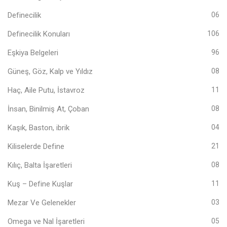
Definecilik
06
Definecilik Konuları
106
Eşkiya Belgeleri
96
Güneş, Göz, Kalp ve Yıldız
08
Haç, Aile Putu, İstavroz
11
İnsan, Binilmiş At, Çoban
08
Kaşık, Baston, ibrik
04
Kiliselerde Define
21
Kılıç, Balta İşaretleri
08
Kuş – Define Kuşlar
11
Mezar Ve Gelenekler
03
Omega ve Nal İşaretleri
05