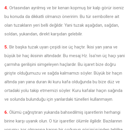
4.
Ortasından ayrılmış ve bir kenarı kopmuş bir kalp görür iseniz
bu konuda da dikkatli olmanızı öneririm. Bu tür sembollere ait
olan tuzakların yeri belli değildir. Yani tuzak aşağıdan, sağdan,
soldan, yukarıdan, direkt karşıdan gelebilir.
5.
Bir başka tuzak uyarı çeşidi ise üç haçtır. İkisi yan yana ve
büyük bir haç ikisinin altındadır. Bu mesaj Hz. İsa’nın üç haçı yani
çarmıha gerilişini simgeleyen haçlardır. Bu işaret bize doğru
girişte olduğumuzu ve sağda kalmamızı söyler. Büyük bir haçın
altında yan yana duran iki kuru kafa olduğunda bu bize düz ve
ortadaki yolu takip etmemizi söyler. Kuru kafalar haçın sağında
ve solunda bulunduğu için yanlardaki tünelleri kullanmayın.
6.
Ölümü çağrıştıran yukarıda bahsedilmiş işaretlerin herhangi
birine karşı uyanık olun. O tür işaretler ölümle ilgilidir. Bazılarının
yorumu zor olmasına karşın bir çoğunun görünüşünden tehlike