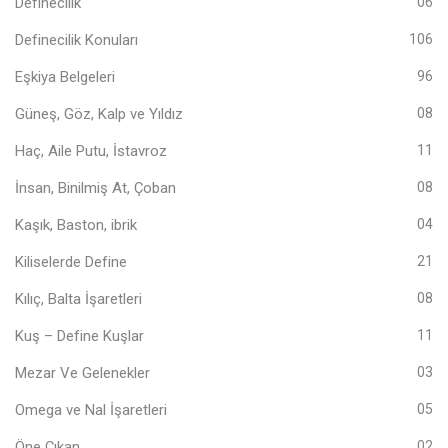
Definecilik
06
Definecilik Konuları
106
Eşkiya Belgeleri
96
Güneş, Göz, Kalp ve Yıldız
08
Haç, Aile Putu, İstavroz
11
İnsan, Binilmiş At, Çoban
08
Kaşık, Baston, ibrik
04
Kiliselerde Define
21
Kılıç, Balta İşaretleri
08
Kuş – Define Kuşlar
11
Mezar Ve Gelenekler
03
Omega ve Nal İşaretleri
05
Öne Çıkan
02