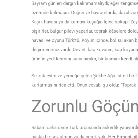
Bayram günleri dargın kalınmamalıydı; eğer zenginsen
üzerinde kalmasın. Düğün ve bayramlarda, davul-zurna
Kaşık havası ya da kamayı kuşağın içine sokup “Zeyb
pişirirler, bulgur pilavı yaparlar, toprak kâselere do
havası ve oyunu Türk’tü. Köyün içinde, bol su akan bi
değirmenimiz vardı. Devlet, kaç kovanın, kaç koyunun
ürünün yedi kısmını sana bırakır, bir kısmını kendi alı
Sık sık evimize yemeğe gelen Şekhe Ağa isimli bir
kurtarmasını rica etti. Onun cevabı şu oldu: “Toprak
Zorunlu Göçü
Babam daha önce Türk ordusunda askerlik yapıyordu. 
başka bir şey almanıza da gerek yok. Her Ermeni aile