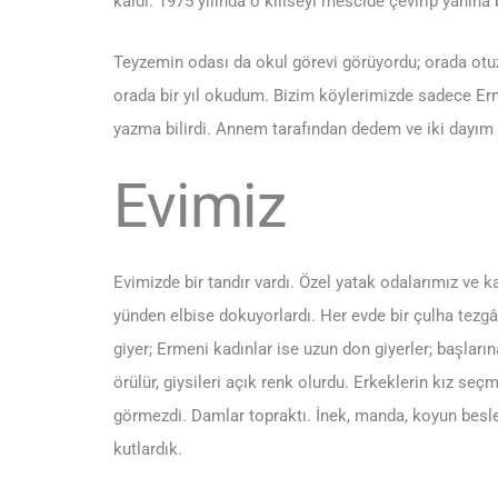
kaldı. 1975 yılında o kiliseyi mescide çevirip yanına 
Teyzemin odası da okul görevi görüyordu; orada otu
orada bir yıl okudum. Bizim köylerimizde sadece Er
yazma bilirdi. Annem tarafından dedem ve iki dayım 
Evimiz
Evimizde bir tandır vardı. Özel yatak odalarımız ve 
yünden elbise dokuyorlardı. Her evde bir çulha tezg
giyer; Ermeni kadınlar ise uzun don giyerler; başları
örülür, giysileri açık renk olurdu. Erkeklerin kız seç
görmezdi. Damlar topraktı. İnek, manda, koyun besler
kutlardık.