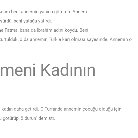
. Adam beni annemin yanına götürdü. Annem
sürdü; beni yatağa yatırdı.
eme Fatma, bana da İbrahim adını koydu. Beni
kurtulduk; o da annemin Türk’e karı olması sayesinde. Annemin o
rmeni Kadının
 kadın daha getirdi. O Turfanda annemin çocuğu olduğu için
u götürüp, öldürün” demişti.