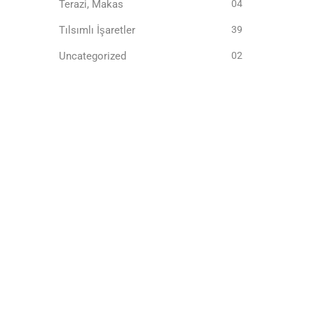
Terazi, Makas
04
Tılsımlı İşaretler
39
Uncategorized
02