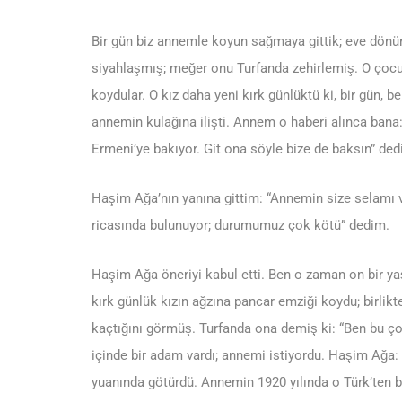
Bir gün biz annemle koyun sağmaya gittik; eve dönü
siyahlaşmış; meğer onu Turfanda zehirlemiş. O çocuk
koydular. O kız daha yeni kırk günlüktü ki, bir gün, be
annemin kulağına ilişti. Annem o haberi alınca bana:
Ermeni’ye bakıyor. Git ona söyle bize de baksın” dedi
Haşim Ağa’nın yanına gittim: “Annemin size selamı 
ricasında bulunuyor; durumumuz çok kötü” dedim.
Haşim Ağa öneriyi kabul etti. Ben o zaman on bir 
kırk günlük kızın ağzına pancar emziği koydu; birlikt
kaçtığını görmüş. Turfanda ona demiş ki: “Ben bu çoc
içinde bir adam vardı; annemi istiyordu. Haşim Ağa: “
yuanında götürdü. Annemin 1920 yılında o Türk’ten b