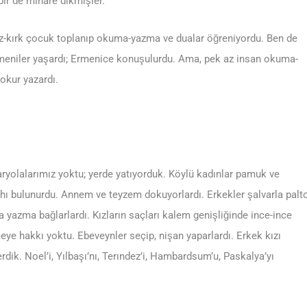
bir de minare dikmişler.
z-kırk çocuk toplanıp okuma-yazma ve dualar öğreniyordu. Ben de
meniler yaşardı; Ermenice konuşulurdu. Ama, pek az insan okuma-
okur yazardı.
karyolalarımız yoktu; yerde yatıyorduk. Köylü kadınlar pamuk ve
âhı bulunurdu. Annem ve teyzem dokuyorlardı. Erkekler şalvarla palt
na yazma bağlarlardı. Kızların saçları kalem genişliğinde ince-ince
meye hakkı yoktu. Ebeveynler seçip, nişan yaparlardı. Erkek kızı
dik. Noel’i, Yılbaşı’nı, Terındez’i, Hambardsum’u, Paskalya’yı