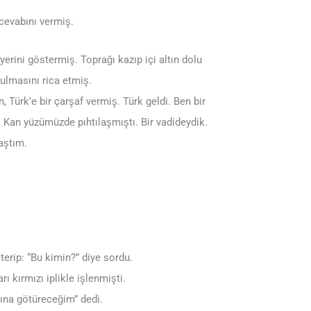
cevabını vermiş.
rini göstermiş. Toprağı kazıp içi altın dolu
ulmasını rica etmiş.
 Türk’e bir çarşaf vermiş. Türk geldi. Ben bir
k. Kan yüzümüzde pıhtılaşmıştı. Bir vadideydik.
laştım.
terip: “Bu kimin?” diye sordu.
ı kırmızı iplikle işlenmişti.
ına götüreceğim” dedi.