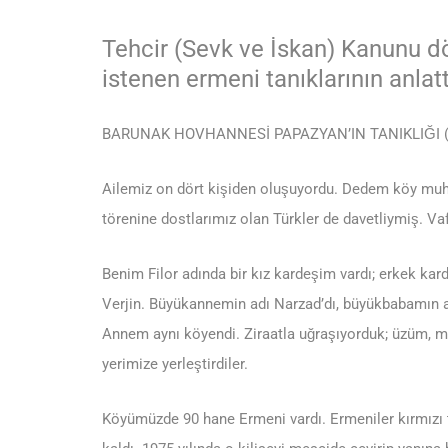
Tehcir (Sevk ve İskan) Kanunu d
istenen ermeni tanıklarının anlattı
BARUNAK HOVHANNESİ PAPAZYAN’IN TANIKLIĞI (D
Ailemiz on dört kişiden oluşuyordu. Dedem köy muhta
törenine dostlarımız olan Türkler de davetliymiş. Va
Benim Filor adında bir kız kardeşim vardı; erkek kar
Verjin. Büyükannemin adı Narzad’dı, büyükbabamın 
Annem aynı köyendi. Ziraatla uğraşıyorduk; üzüm, mey
yerimize yerleştirdiler.
Köyümüzde 90 hane Ermeni vardı. Ermeniler kırmızı taş