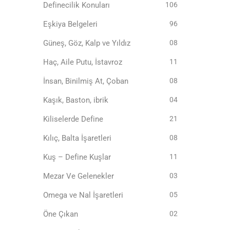
Definecilik Konuları
106
Eşkiya Belgeleri
96
Güneş, Göz, Kalp ve Yıldız
08
Haç, Aile Putu, İstavroz
11
İnsan, Binilmiş At, Çoban
08
Kaşık, Baston, ibrik
04
Kiliselerde Define
21
Kılıç, Balta İşaretleri
08
Kuş – Define Kuşlar
11
Mezar Ve Gelenekler
03
Omega ve Nal İşaretleri
05
Öne Çıkan
02