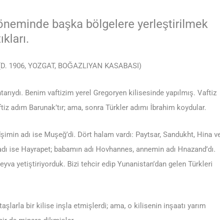
öneminde başka bölgelere yerleştirilmek
kları.
. 1906, YOZGAT, BOĞAZLIYAN KASABASI)
rıydı. Benim vaftizim yerel Gregoryen kilisesinde yapılmış. Vaftiz
ftiz adım Barunak’tır; ama, sonra Türkler adımı İbrahim koydular.
dşimin adı ise Muşeğ’di. Dört halam vardı: Paytsar, Sandukht, Hina v
adı ise Hayrapet; babamın adı Hovhannes, annemin adı Hnazand’dı.
va yetiştiriyorduk. Bizi tehcir edip Yunanistan’dan gelen Türkleri
larla bir kilise inşla etmişlerdi; ama, o kilisenin inşaatı yarım