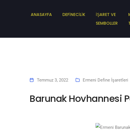
ANASAYFA
DEFİNECİLİK
İŞARET VE
SEMBOLLER
Temmuz 3, 2022
Ermeni Define İşaretleri
Barunak Hovhannesi Pa