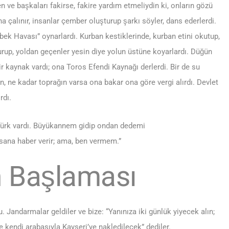
 ve başkaları fakirse, fakire yardım etmeliydin ki, onların gözü
 çalınır, insanlar çember oluşturup şarkı söyler, dans ederlerdi.
ek Havası” oynarlardı. Kurban kestiklerinde, kurban etini okutup,
ldurup, yoldan geçenler yesin diye yolun üstüne koyarlardı. Düğün
r kaynak vardı; ona Toros Efendi Kaynağı derlerdi. Bir de su
, ne kadar toprağın varsa ona bakar ona göre vergi alırdı. Devlet
rdı.
 Türk vardı. Büyükannem gidip ondan dedemi
 sana haber verir; ama, ben vermem.”
n Başlaması
Jandarmalar geldiler ve bize: “Yanınıza iki günlük yiyecek alın;
 kendi arabasıyla Kayseri’ye nakledilecek” dediler.