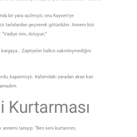
da bir yara açılmıştı; onu Kayseri’ye
izi tarlalardan geçirerek götürdüler. Annem bizi
 “Vadiye inin, doluşun.”
 kargaşa… Zaptiyeler halkın sakinleşmediğini
ordu; kapanmıştı. Kafamdaki yaradan akan kan
ulamadım.
i Kurtarması
 annemi tanıyıp: “Ben seni kurtarırım;