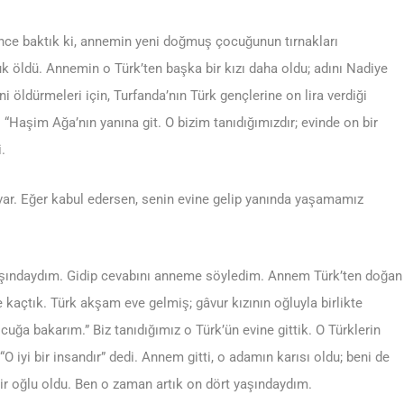
nce baktık ki, annemin yeni doğmuş çocuğunun tırnakları
 öldü. Annemin o Türk’ten başka bir kızı daha oldu; adını Nadiye
ni öldürmeleri için, Turfanda’nın Türk gençlerine on lira verdiği
 “Haşim Ağa’nın yanına git. O bizim tanıdığımızdır; evinde on bir
.
var. Eğer kabul edersen, senin evine gelip yanında yaşamamız
yaşındaydım. Gidip cevabını anneme söyledim. Annem Türk’ten doğan
e kaçtık. Türk akşam eve gelmiş; gâvur kızının oğluyla birlikte
uğa bakarım.” Biz tanıdığımız o Türk’ün evine gittik. O Türklerin
O iyi bir insandır” dedi. Annem gitti, o adamın karısı oldu; beni de
ir oğlu oldu. Ben o zaman artık on dört yaşındaydım.