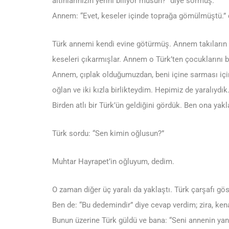
altınlarınızın yerini biliyor musun?” diye sormuş.
Annem: “Evet, keseler içinde toprağa gömülmüştü.” 
Türk annemi kendi evine götürmüş. Annem takıların ye
keseleri çıkarmışlar. Annem o Türk’ten çocuklarını b
Annem, çıplak olduğumuzdan, beni içine sarması için,
oğlan ve iki kızla birlikteydim. Hepimiz de yaralıydı
Birden atlı bir Türk’ün geldiğini gördük. Ben ona yak
Türk sordu: “Sen kimin oğlusun?”
Muhtar Hayrapet’in oğluyum, dedim.
O zaman diğer üç yaralı da yaklaştı. Türk çarşafı gös
Ben de: “Bu dedemindir” diye cevap verdim; zira, kenar
Bunun üzerine Türk güldü ve bana: “Seni annenin yan