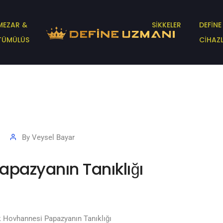
MEZAR &
SİKKELER
DEFİNE
TÜMÜLÜS
CİHAZL
By
Veysel Bayar
pazyanın Tanıklığı