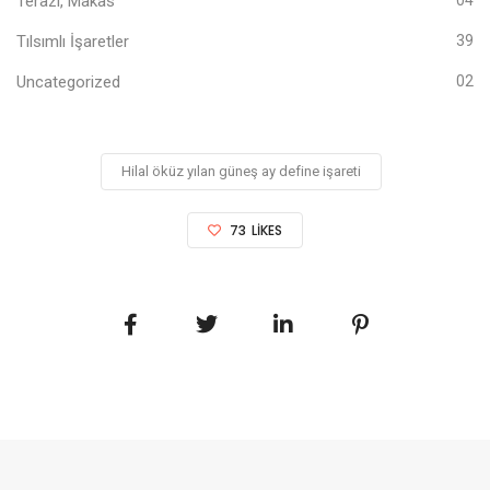
Terazi, Makas
Tılsımlı İşaretler
39
Uncategorized
02
Hilal öküz yılan güneş ay define işareti
73
LIKES