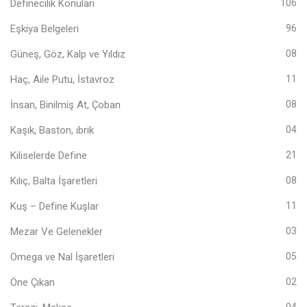
Definecilik Konuları
106
Eşkiya Belgeleri
96
Güneş, Göz, Kalp ve Yıldız
08
Haç, Aile Putu, İstavroz
11
İnsan, Binilmiş At, Çoban
08
Kaşık, Baston, ibrik
04
Kiliselerde Define
21
Kılıç, Balta İşaretleri
08
Kuş – Define Kuşlar
11
Mezar Ve Gelenekler
03
Omega ve Nal İşaretleri
05
Öne Çıkan
02
04