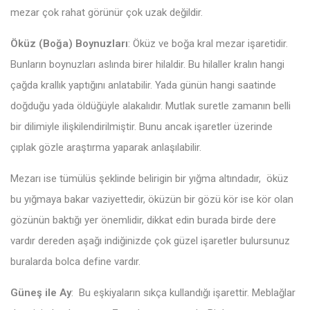
mezar çok rahat görünür çok uzak değildir.
Öküz (Boğa) Boynuzları
: Öküz ve boğa kral mezar işaretidir.
Bunların boynuzları aslında birer hilaldir. Bu hilaller kralın hangi
çağda krallık yaptığını anlatabilir. Yada günün hangi saatinde
doğduğu yada öldüğüyle alakalıdır. Mutlak suretle zamanın belli
bir dilimiyle ilişkilendirilmiştir. Bunu ancak işaretler üzerinde
çıplak gözle araştırma yaparak anlaşılabilir.
Mezarı ise tümülüs şeklinde belirigin bir yığma altındadır, öküz
bu yığmaya bakar vaziyettedir, öküzün bir gözü kör ise kör olan
gözünün baktığı yer önemlidir, dikkat edin burada birde dere
vardır dereden aşağı indiğinizde çok güzel işaretler bulursunuz
buralarda bolca define vardır.
Güneş ile Ay
: Bu eşkiyaların sıkça kullandığı işarettir. Meblağlar