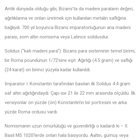
Antik dünyada olduğu gibi, Bizans’ta da madeni paraların değeri,
ağırlıklarına ve onları üretmek için kullanılan metalin saflığına
bağlıydı. 700 yıl boyunca Bizans imparatorluğunun ana madeni
parası, som altın nomisma veya Latince solidusdur.
Solidus (“katı madeni para”): Bizans para sisteminin temel birimi,
bir Roma poundunun 1/72’sine eşit. Ağırlığı (4.5 gram) ve saflığı
(24 karat) on birinci yüzyıla kadar kullanıldı.
İmparator I. Konstantin tarafından basılan ilk Solidus 4.4 gram
saf altın ağırlığındaydı. Çapı ise 21 ile 22 mm arasında ölçüldü. İlk
versiyonlar ön yüzde (ön) Konstantin’in bir portresini ve arka
yüzde Roma ordusu vardı.
Nomismanın uzun ömürlülüğü ve güvenilirliği o kadardı ki – II.
Basil MS 1020’lerde onları hala basıyordu. Aaltın, gümüş veya