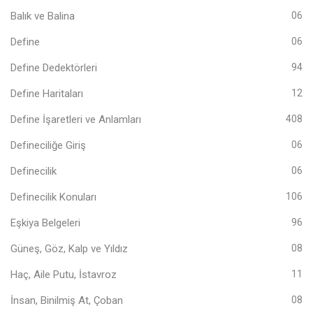
Balık ve Balina
06
Define
06
Define Dedektörleri
94
Define Haritaları
12
Define İşaretleri ve Anlamları
408
Defineciliğe Giriş
06
Definecilik
06
Definecilik Konuları
106
Eşkiya Belgeleri
96
Güneş, Göz, Kalp ve Yıldız
08
Haç, Aile Putu, İstavroz
11
İnsan, Binilmiş At, Çoban
08