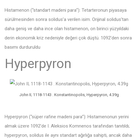
Histamenon (“standart madeni para”): Tetarteronun piyasaya
sürülmesinden sonra solidus’a verilen isim. Orijinal solidus’tan
daha geniş ve daha ince olan histamenon, on birinci yüzyıldaki
derin ekonomik kriz nedeniyle değeri çok düştü. 1092’den sonra
basımı durduruldu
Hyperpyron
John II; 1118-1143 . Konstantinopolis, Hyperpyron, 4.39g
Hyperpyron (“süper rafine madeni para”): Histamenonun yerini
almak üzere 1092’de I. Aleksios Komnenos tarafından tanıtıldı;
hyperpyron, solidus ile aynı standart ağırlığa sahipti, ancak daha