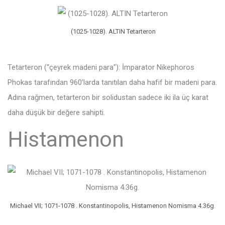
(1025-1028). ALTIN ​​Tetarteron
Tetarteron (“çeyrek madeni para”): İmparator Nikephoros
Phokas tarafından 960’larda tanıtılan daha hafif bir madeni para.
Adına rağmen, tetarteron bir solidustan sadece iki ila üç karat
daha düşük bir değere sahipti.
Histamenon
Michael VII; 1071-1078 . Konstantinopolis, Histamenon Nomisma 4.36g.