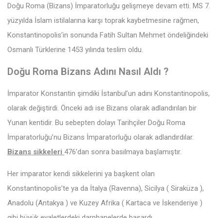
Doğu Roma (Bizans) İmparatorluğu gelişmeye devam etti. MS 7.
yüzyılda İslam istilalarına karşı toprak kaybetmesine rağmen,
Konstantinopolis’in sonunda Fatih Sultan Mehmet öndeliğindeki
Osmanlı Türklerine 1453 yılında teslim oldu.
Doğu Roma Bizans Adını Nasıl Aldı ?
İmparator Konstantin şimdiki İstanbul’un adını Konstantinopolis,
olarak değiştirdi. Önceki adı ise Bizans olarak adlandırılan bir
Yunan kentidir. Bu sebepten dolayı Tarihçiler Doğu Roma
İmparatorluğu’nu Bizans İmparatorluğu olarak adlandırdılar.
Bizans
sikkeleri
476’dan sonra basılmaya başlamıştır.
Her imparator kendi sikkelerini ya başkent olan
Konstantinopolis’te ya da İtalya (Ravenna), Sicilya ( Siraküza ),
Anadolu (Antakya ) ve Kuzey Afrika ( Kartaca ve İskenderiye )
gibi büyük eyaletlerdeki darphanelerde basardı.