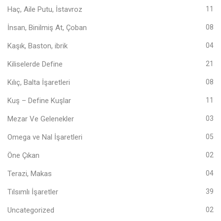
Haç, Aile Putu, İstavroz
11
İnsan, Binilmiş At, Çoban
08
Kaşık, Baston, ibrik
04
Kiliselerde Define
21
Kılıç, Balta İşaretleri
08
Kuş – Define Kuşlar
11
Mezar Ve Gelenekler
03
Omega ve Nal İşaretleri
05
Öne Çıkan
02
Terazi, Makas
04
Tılsımlı İşaretler
39
Uncategorized
02