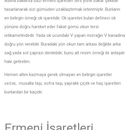
Aslına bakılırsa bazı ermeni işaretleri ters yöne bakar şekilde
tasarlanarak sizi gömüden uzaklaştırmak istenmiştir. Bunların
en belirgin örneği ok işaretidir. Ok işaretini bulan defineci ok
yönüne doğru hareket eder fakat gömü okun tersi
istikametindedir. Yada ok ucundaki V yapan mızrağın V kanadına
doğru yön verebilir. Buradaki yön okun tam arkası değilde arka
sağ yada sol çaprazı denilebilir; bunu alt resim örneği ile anlaşılır
hale getirelim.
Hemen altını kazmaya gerek olmayan en belirgin işaretler
cezve, musalla taşı, sofra taşı, yapraklı çiçek ve haç işaretleri
bunlardan bir kaçıdır.
Ermeni İşaretleri