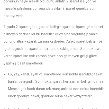
gömünün neyle alakalı olduğunu anlatır. 2. işaret ise yön ve
mesafe şifrelerini bünyesinde saklar. 3. işaret genelde son
noktayı verir.
1. yada 2. işaret göze çarpan belirgin işarettir. İşaret çözmesini
bilmeyen defineciler bu işaretler çevresine yoğunlaşıp yanını
yönünü altını kazarak zaman kaybeder. Çünkü işaret belirgin ve
iştah açıcıdır bu işaretten bir türlü uzaklaşamaz. Son noktayı
veren işaret ise çok zaman göze hoş gelmeyen gelişi güzel
yapılmış basit işaretlerdir.
Ok, yay, kanal, ayak vb. işaretlerde son nokta işaretidir, fakat
bunlar belirgindir. Son nokta işareti her zaman belirgin olmaz.
Mesela çok basit duran tek murç aslında son nokta işaretidir.
Direk gömüye bakar, gömüde buna bakar vaziyettedir.