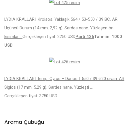
LYDIA KRALLARI. Kroisos. Yaklaşık 564 / 53-550 / 39 BC. AR
Üçüncü Durum (14 mm, 2,92 g). Sardes nane. Yüzleşen ön
kısımlar …
Gerçekleşen fiyat: 2250 USD
Parti 426
Tahmin: 1000
USD
LYDIA KRALLARI. temp. Cyrus – Darios I. 550 / 39-520 civarı. AR
Siglos (17 mm, 5,29 g). Sardes nane. Yüzleşti …
Gerçekleşen fiyat: 3750 USD
Arama Çubuğu