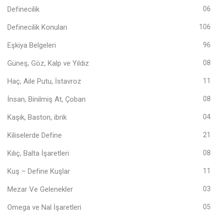
Definecilik
06
Definecilik Konuları
106
Eşkiya Belgeleri
96
Güneş, Göz, Kalp ve Yıldız
08
Haç, Aile Putu, İstavroz
11
İnsan, Binilmiş At, Çoban
08
Kaşık, Baston, ibrik
04
Kiliselerde Define
21
Kılıç, Balta İşaretleri
08
Kuş – Define Kuşlar
11
Mezar Ve Gelenekler
03
Omega ve Nal İşaretleri
05