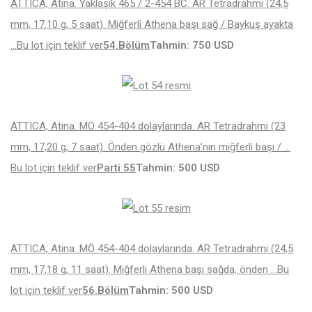
ATTICA, Atina. Yaklaşık 465 / 2-454 BC. AR Tetradrahmi (24,5
mm, 17.10 g, 5 saat). Miğferli Athena başı sağ / Baykuş ayakta
…
Bu lot için teklif ver
54.Bölüm
Tahmin: 750 USD
ATTICA, Atina. MÖ 454-404 dolaylarında. AR Tetradrahmi (23
mm, 17,20 g, 7 saat). Önden gözlü Athena’nın miğferli başı / …
Bu lot için teklif ver
Parti 55
Tahmin: 500 USD
ATTICA, Atina. MÖ 454-404 dolaylarında. AR Tetradrahmi (24,5
mm, 17,18 g, 11 saat). Miğferli Athena başı sağda, önden …
Bu
lot için teklif ver
56.Bölüm
Tahmin: 500 USD