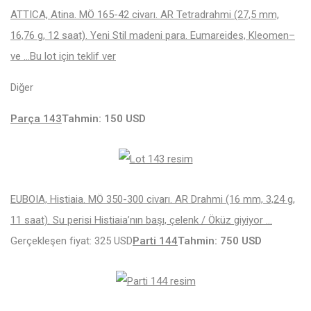
ATTICA, Atina. MÖ 165-42 civarı. AR Tetradrahmi (27,5 mm,
16,76 g, 12 saat). Yeni Stil madeni para. Eumareides, Kleomen–
ve …
Bu lot için teklif ver
Diğer
Parça 143
Tahmin: 150 USD
EUBOIA, Histiaia. MÖ 350-300 civarı. AR Drahmi (16 mm, 3,24 g,
11 saat). Su perisi Histiaia’nın başı, çelenk / Öküz giyiyor …
Gerçekleşen fiyat: 325 USD
Parti 144
Tahmin: 750 USD