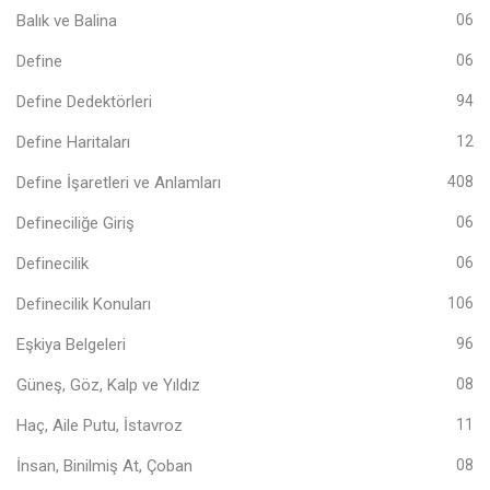
Balık ve Balina
06
Define
06
Define Dedektörleri
94
Define Haritaları
12
Define İşaretleri ve Anlamları
408
Defineciliğe Giriş
06
Definecilik
06
Definecilik Konuları
106
Eşkiya Belgeleri
96
Güneş, Göz, Kalp ve Yıldız
08
Haç, Aile Putu, İstavroz
11
İnsan, Binilmiş At, Çoban
08