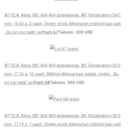
ATTICA, Atina. MÖ 454-404 dolaylarında. AR Tetradrahmi (24,5
mm, 16,62 g, 2 saat). Önden gözlü Athena’nın miğferli başı sağ
…
Bu lot için teklif ver
Parti 67
Tahmin: 300 USD
ATTICA, Atina. MÖ 454-404 dolaylarında. AR Tetradrahmi (22,5
mm, 17,16 g, 10 saat). Miğferli Athena başı sağda, önden …
Bu
lot için teklif ver
Parti 68
Tahmin: 300 USD
ATTICA, Atina. MÖ 454-404 dolaylarında. AR Tetradrahmi (20,5
mm, 17,19 g, 7 saat). Önden gözlü Athena’nın miğferli başı sağ