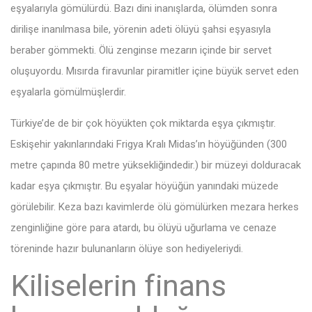
eşyalarıyla gömülürdü. Bazı dini inanışlarda, ölümden sonra
dirilişe inanılmasa bile, yörenin adeti ölüyü şahsi eşyasıyla
beraber gömmekti. Ölü zenginse mezarın içinde bir servet
oluşuyordu. Mısırda firavunlar piramitler içine büyük servet eden
eşyalarla gömülmüşlerdir.
Türkiye’de de bir çok höyükten çok miktarda eşya çıkmıştır.
Eskişehir yakınlarındaki Frigya Kralı Midas’ın höyüğünden (300
metre çapında 80 metre yüksekliğindedir.) bir müzeyi dolduracak
kadar eşya çıkmıştır. Bu eşyalar höyüğün yanındaki müzede
görülebilir. Keza bazı kavimlerde ölü gömülürken mezara herkes
zenginliğine göre para atardı, bu ölüyü uğurlama ve cenaze
töreninde hazır bulunanların ölüye son hediyeleriydi.
Kiliselerin finans