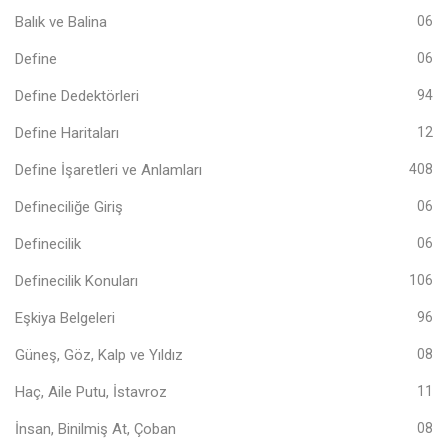
Balık ve Balina
06
Define
06
Define Dedektörleri
94
Define Haritaları
12
Define İşaretleri ve Anlamları
408
Defineciliğe Giriş
06
Definecilik
06
Definecilik Konuları
106
Eşkiya Belgeleri
96
Güneş, Göz, Kalp ve Yıldız
08
Haç, Aile Putu, İstavroz
11
İnsan, Binilmiş At, Çoban
08