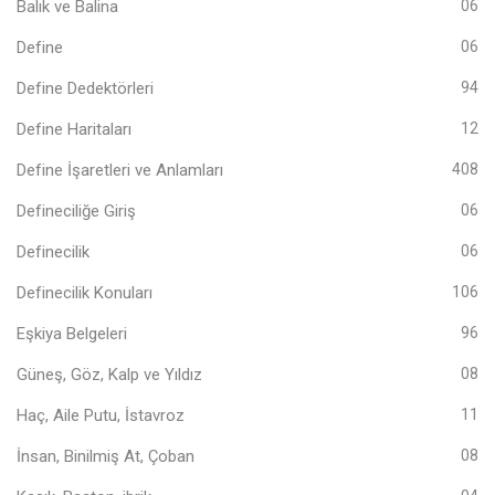
Balık ve Balina
06
Define
06
Define Dedektörleri
94
Define Haritaları
12
Define İşaretleri ve Anlamları
408
Defineciliğe Giriş
06
Definecilik
06
Definecilik Konuları
106
Eşkiya Belgeleri
96
Güneş, Göz, Kalp ve Yıldız
08
Haç, Aile Putu, İstavroz
11
İnsan, Binilmiş At, Çoban
08