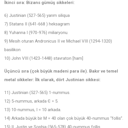
İkinci sıra: Bizans gümüş sikkeleri:
6) Justinian (527-565) yarım siliqua
7) Statans II (641-668 ) heksagram
8) Yuhanna I (970-976) miliaryonu.
9) Mesih oturan Andronicus II ve Michael VIII (1294-1320)
basilikon
10) John VIII (1423-1448) stavraton [ham]
Üçüncü sıra (çok büyük madeni para ile). Bakır ve temel
metal sikkeler: İlk olarak, dört Justinian sikkesi:
11) Justinian (527-565) 1-nummus.
12) 5-nummus, arkada Є = 5.
13) 10-nummus, I = 10 arkada.
14) Arkada büyük bir M = 40 olan çok büyük 40-nummus “follis”.
15) II. Justin ve Sophia (565-578) 40-nummus follis.