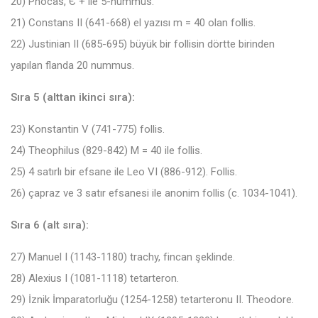
20) Phocas, Є + ile 5-nummus.
21) Constans II (641-668) el yazısı m = 40 olan follis.
22) Justinian II (685-695) büyük bir follisin dörtte birinden
yapılan flanda 20 nummus.
Sıra 5 (alttan ikinci sıra):
23) Konstantin V (741-775) follis.
24) Theophilus (829-842) M = 40 ile follis.
25) 4 satırlı bir efsane ile Leo VI (886-912). Follis.
26) çapraz ve 3 satır efsanesi ile anonim follis (c. 1034-1041).
Sıra 6 (alt sıra):
27) Manuel I (1143-1180) trachy, fincan şeklinde.
28) Alexius I (1081-1118) tetarteron.
29) İznik İmparatorluğu (1254-1258) tetarteronu II. Theodore.