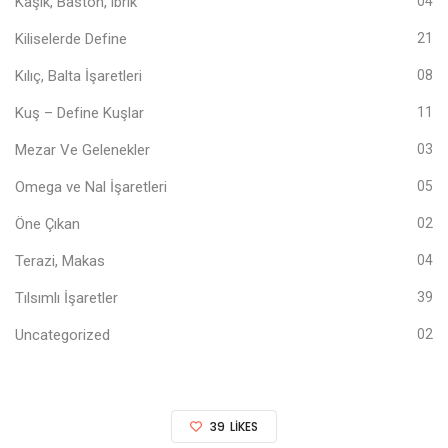
Kaşık, Baston, ibrik
04
Kiliselerde Define
21
Kılıç, Balta İşaretleri
08
Kuş – Define Kuşlar
11
Mezar Ve Gelenekler
03
Omega ve Nal İşaretleri
05
Öne Çıkan
02
Terazi, Makas
04
Tılsımlı İşaretler
39
Uncategorized
02
39
LIKES