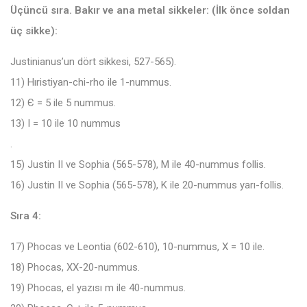
Üçüncü sıra. Bakır ve ana metal sikkeler: (İlk önce soldan
üç sikke):
Justinianus’un dört sikkesi, 527-565).
11) Hıristiyan-chi-rho ile 1-nummus.
12) Є = 5 ile 5 nummus.
13) I = 10 ile 10 nummus
.
15) Justin II ve Sophia (565-578), M ile 40-nummus follis.
16) Justin II ve Sophia (565-578), K ile 20-nummus yarı-follis.
Sıra 4:
17) Phocas ve Leontia (602-610), 10-nummus, X = 10 ile.
18) Phocas, XX-20-nummus.
19) Phocas, el yazısı m ile 40-nummus.