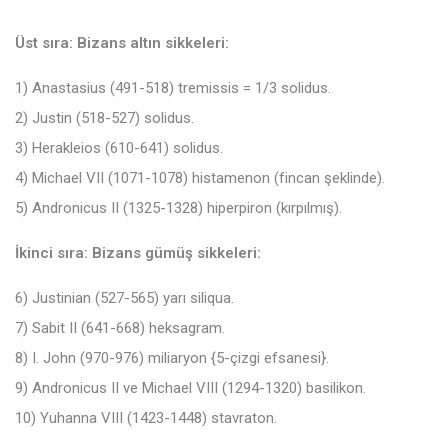
Üst sıra: Bizans altın sikkeleri:
1) Anastasius (491-518) tremissis = 1/3 solidus.
2) Justin (518-527) solidus.
3) Herakleios (610-641) solidus.
4) Michael VII (1071-1078) histamenon (fincan şeklinde).
5) Andronicus II (1325-1328) hiperpiron (kırpılmış).
İkinci sıra: Bizans gümüş sikkeleri:
6) Justinian (527-565) yarı siliqua.
7) Sabit II (641-668) heksagram.
8) I. John (970-976) miliaryon {5-çizgi efsanesi}.
9) Andronicus II ve Michael VIII (1294-1320) basilikon.
10) Yuhanna VIII (1423-1448) stavraton.