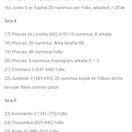
16) Justin II ve Sophia 20-nummus yarı-follis, arkada K = 20’dir.
Sıra 4:
17) Phocas ve Leontia (602-610) 10-nummus, X arkada.
18) Phocas, 20-nummus. Arka tarafta XX.
19) Phocas, 40-nummus follis.
20) Phocas, 5-nummus monogram, arkada Є = 5.
21) Constans II (641-668) follis.
22) Justinian II (685-695), 20 nummus büyük bir follisin dörtte
biri olan flanın üzerine çarptı.
Sıra 5:
23) Konstantin V (741-775) follis.
24) Theophilus (829-842) follis.
25) Aslan VI (886-912) follis.