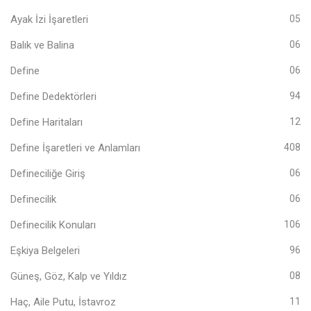
Ayak İzi İşaretleri
05
Balık ve Balina
06
Define
06
Define Dedektörleri
94
Define Haritaları
12
Define İşaretleri ve Anlamları
408
Defineciliğe Giriş
06
Definecilik
06
Definecilik Konuları
106
Eşkiya Belgeleri
96
Güneş, Göz, Kalp ve Yıldız
08
Haç, Aile Putu, İstavroz
11