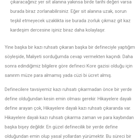
çıkaracağınız yer sit alanına yakınsa birde tarihi değeri varsa
burada biraz zorlanabilirsiniz. Eğer sit alanına uzak, sorun
teşkil etmeyecek uzaklıkta ise burada zorluk çıkmaz git kaz
kardeşim dercesine işiniz biraz daha kolaylaşır.
Yine başka bir kazı ruhsatı çıkaran başka bir defineciyle yaptığım
söyleşide, Maliyeti sorduğumda cevap vermekten kaçındı. Daha
sonra edindiğimiz bilgilere göre defineci Kore gazisi olduğu için
sanırım müze para almamış yada cüzi bi ücret almış.
Definecilere tavsiyemiz kazı ruhsatı çıkarmadan önce bir yerde
define olduğundan kesin emin olması gerekir. Hikayelere dayalı
define arayan çok, Hikayelere dayalı kazı ruhsatı çıkaranda var.
Hikayelere dayalı kazı ruhsatı çıkarma zaman ve para kaybından
başka bişey değildir. En güzel definecilik bir yerde define
olduğundan emin olup yasal yollardan yürümektir. Bu süreci bir