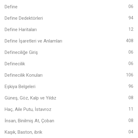
Define
06
Define Dedektörleri
94
Define Haritaları
12
Define İşaretleri ve Anlamları
408
Defineciliğe Giriş
06
Definecilik
06
Definecilik Konuları
106
Eşkiya Belgeleri
96
Güneş, Göz, Kalp ve Yıldız
08
Haç, Aile Putu, İstavroz
11
İnsan, Binilmiş At, Çoban
08
Kaşık, Baston, ibrik
04