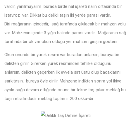
vardır, yanılmayalım burada birde nal işareti nalın ortasında bir
istavroz var. Dikkat bu delikli taşın iki yerde parası vardır.
Biri mağaranın içindedir, sağ tarafında çıkılacak bir mahzen yolu
var. Mahzenin içinde 3 yığın halinde parası vardır. Mağaranın sağ
tarafında bir ok var okun olduğu yer mahzen girişini gösterir.
Okun önünde bir yürek resmi var buradan anlarsın, buraya bir
delikten girilir. Girerken yürek resminden tehlike olduğunu
anlarsın, delikten geçerken ilk evvela sırt üstü olup bacaklarını
sarkıtırsın, buraya öyle girilir. Mahzene indikten sonra yol ikiye
ayrılır sağa devam ettiğinde önüne bir tekne taş çıkar meblağ bu
taşın etrafındadır meblağ toplamı 200 okka-dır.