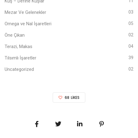
Kuş – Define Kuşlar
11
Mezar Ve Gelenekler
03
Omega ve Nal İşaretleri
05
Öne Çıkan
02
Terazi, Makas
04
Tılsımlı İşaretler
39
Uncategorized
02
68
LIKES