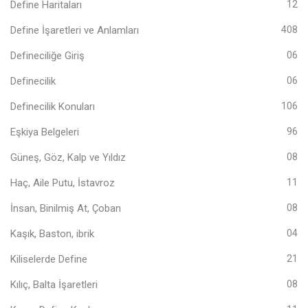
Define Haritaları
12
Define İşaretleri ve Anlamları
408
Defineciliğe Giriş
06
Definecilik
06
Definecilik Konuları
106
Eşkiya Belgeleri
96
Güneş, Göz, Kalp ve Yıldız
08
Haç, Aile Putu, İstavroz
11
İnsan, Binilmiş At, Çoban
08
Kaşık, Baston, ibrik
04
Kiliselerde Define
21
Kılıç, Balta İşaretleri
08