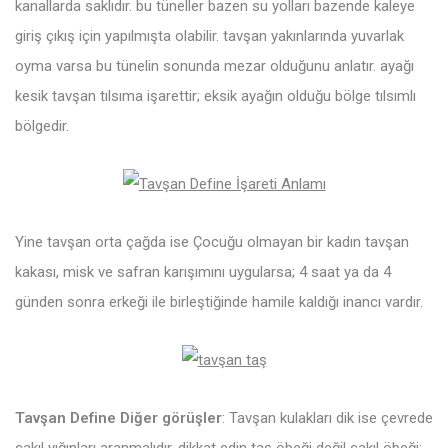
kanallarda saklıdır. bu tüneller bazen su yolları bazende kaleye
giriş çıkış için yapılmışta olabilir. tavşan yakınlarında yuvarlak
oyma varsa bu tünelin sonunda mezar olduğunu anlatır. ayağı
kesik tavşan tılsıma işarettir; eksik ayağın olduğu bölge tılsımlı
bölgedir.
Yine tavşan orta çağda ise Çocuğu olmayan bir kadın tavşan
kakası, misk ve safran karışımını uygularsa; 4 saat ya da 4
günden sonra erkeği ile birleştiğinde hamile kaldığı inancı vardır.
Tavşan Define Diğer görüşler
: Tavşan kulakları dik ise çevrede
çakıl yığınları aranmalıdır. dikkat edin taş öbeği değil çakıl öbeği;