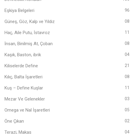
Eşkiya Belgeleri
96
Güneş, Göz, Kalp ve Yıldız
08
Haç, Aile Putu, İstavroz
11
İnsan, Binilmiş At, Çoban
08
Kaşık, Baston, ibrik
04
Kiliselerde Define
21
Kılıç, Balta İşaretleri
08
Kuş – Define Kuşlar
11
Mezar Ve Gelenekler
03
Omega ve Nal İşaretleri
05
Öne Çıkan
02
Terazi, Makas
04