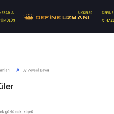
MEZAR &
SİKKELER
DEFİNE
TÜMÜLÜS
CİHAZL
amları
By
Veysel Bayar
üler