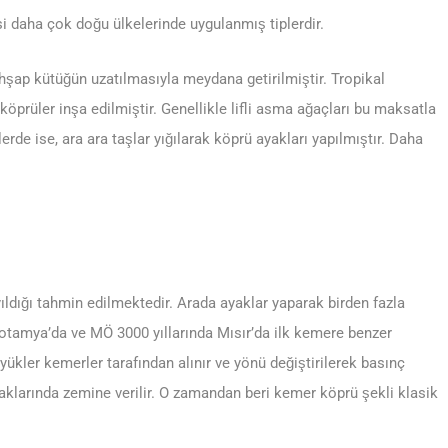
isi daha çok doğu ülkelerinde uygulanmış tiplerdir.
ahşap kütüğün uzatılmasıyla meydana getirilmiştir. Tropikal
a köprüler inşa edilmiştir. Genellikle lifli asma ağaçları bu maksatla
lerde ise, ara ara taşlar yığılarak köprü ayakları yapılmıştır. Daha
ayıldığı tahmin edilmektedir. Arada ayaklar yaparak birden fazla
potamya’da ve MÖ 3000 yıllarında Mısır’da ilk kemere benzer
kler kemerler tarafından alınır ve yönü değiştirilerek basınç
aklarında zemine verilir. O zamandan beri kemer köprü şekli klasik