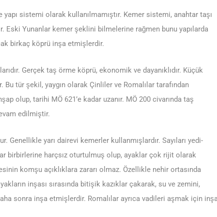
de yapı sistemi olarak kullanılmamıştır. Kemer sistemi, anahtar taşı
dir. Eski Yunanlar kemer şeklini bilmelerine rağmen bunu yapılarda
k birkaç köprü inşa etmişlerdir.
larıdır. Gerçek taş örme köprü, ekonomik ve dayanıklıdır. Küçük
Bu tür şekil, yaygın olarak Çinliler ve Romalılar tarafından
 ahşap olup, tarihi MÖ 621’e kadar uzanır. MÖ 200 civarında taş
evam edilmiştir.
 Genellikle yarı dairevi kemerler kullanmışlardır. Sayıları yedi-
ar birbirlerine harçsız oturtulmuş olup, ayaklar çok rijit olarak
esinin komşu açıklıklara zararı olmaz. Özellikle nehir ortasında
yakların inşası sırasında bitişik kazıklar çakarak, su ve zemini,
ha sonra inşa etmişlerdir. Romalılar ayrıca vadileri aşmak için inş