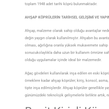
toplam 1948 adet tarihi köprü bulunmaktadır.
AHŞAP KÖPRÜLERİN TARİHSEL GELİŞİMİ VE YAPI
Ahşap, malzeme olarak sahip olduğu avantajlar nede
değin yaygın olarak kullanılmıştır. Ahşabın bu avanta
olması, ağırlığına oranla yüksek mukavemete sahip ol
sonucukolaylıkla daha uzun bir kullanım ömrüne sahip 
olduğu uygulamalar içinde ideal bir malzemedir.
Ağaç gövdeleri kullanılarak inşa edilen en eski köpr
örneklere kadar ahşap köprüler; kiriş, konsol, asma
tipte inşa edilmişlerdir. Ahşap köprüler genellikle yay
günümüzdeki teknolojik gelişmelerle birlikte artık, n