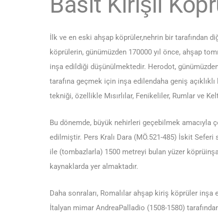
Basit Kirişli Köpr
İlk ve en eski ahşap köprüler,nehrin bir tarafından d
köprülerin, günümüzden 170000 yıl önce, ahşap tomru
inşa edildiği düşünülmektedir. Herodot, günümüzden 2
tarafına geçmek için inşa edilendaha geniş açıklık
tekniği, özellikle Mısırlılar, Fenikeliler, Rumlar ve K
Bu dönemde, büyük nehirleri geçebilmek amacıyla çok 
edilmiştir. Pers Kralı Dara (MÖ.521-485) İskit Seferi
ile (tombazlarla) 1500 metreyi bulan yüzer köprüinşa
kaynaklarda yer almaktadır.
Daha sonraları, Romalılar ahşap kiriş köprüler inşa e
İtalyan mimar AndreaPalladio (1508-1580) tarafından 