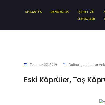
ANASAYFA
DEFİNECİLİK
İŞARET VE
SEMBOLLER
Temmuz 22, 2019
Define İşaretleri ve Anl
Eski Köprüler, Taş Köpr