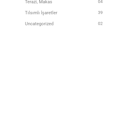
Terazi, Makas
04
Tılsımlı İşaretler
39
Uncategorized
02