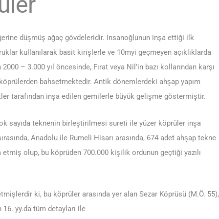
üler
iğerine düşmüş ağaç gövdeleridir. İnsanoğlunun inşa ettiği ilk
klar kullanılarak basit kirişlerle ve 10myi geçmeyen açıklıklarda
000 – 3.000 yıl öncesinde, Fırat veya Nil’in bazı kollarından karşı
lı köprülerden bahsetmektedir. Antik dönemlerdeki ahşap yapım
eltler tarafından inşa edilen gemilerle büyük gelişme göstermiştir.
sayıda teknenin birleştirilmesi sureti ile yüzer köprüler inşa
 sırasında, Anadolu ile Rumeli Hisarı arasında, 674 adet ahşap tekne
 etmiş olup, bu köprüden 700.000 kişilik ordunun geçtiği yazılı
tmişlerdir ki, bu köprüler arasında yer alan Sezar Köprüsü (M.Ö. 55),
16. yy.da tüm detayları ile