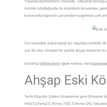
Yukarıda belirtilenlerin ötesinde, Türkiye’de birçoğ
önünde tutulduğunda, bu köprülerin korunması, gere
konusunda kapsamlı çalışmaların yapılması çok yeri
Üst resimdeki köprü büyük bir olasılıkla tarihteki il
çok da uzun olmayan bir açıklık ahşap malzeme ile 
Günümüz
definecilerin
uğrak noktası olan
köprülerd
Ahşap Eski Kö
Tarihi Köprüler Şubesi Envanterine göre (Envanter kay
Hitit(1),Urartu(1), Roma (142), D.Roma (26), Selçuk