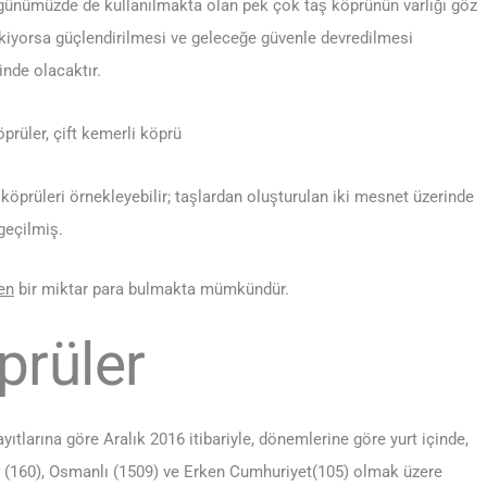
u günümüzde de kullanılmakta olan pek çok taş köprünün varlığı göz
kiyorsa güçlendirilmesi ve geleceğe güvenle devredilmesi
nde olacaktır.
k köprüleri örnekleyebilir; taşlardan oluşturulan iki mesnet üzerinde
geçilmiş.
en
bir miktar para bulmakta mümkündür.
prüler
ıtlarına göre Aralık 2016 itibariyle, dönemlerine göre yurt içinde,
lu (160), Osmanlı (1509) ve Erken Cumhuriyet(105) olmak üzere