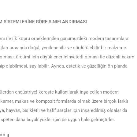
M SİSTEMLERİNE GÖRE SINIFLANDIRMASI
ni ile ilk köprü örneklerinden günümüzdeki modern tasarımlara
jları arasında doğal, yenilenebilir ve sürdürülebilir bir malzeme
ması, üretimi için düşük enerjininyeterli olması ile düzenli bakım
olabilmesi, sayılabilir. Ayrıca, estetik ve güzelliğin ön planda
ülerden endüstriyel kereste kullanılarak inşa edilen modern
, kemer, makas ve kompozit formlarda olmak üzere birçok farklı
a, hayvan, bisikletli ve hafif araçlar için inşa edilmiş olsalar da
ispeten daha büyük yükler için de uygun hale gelmiştirler.