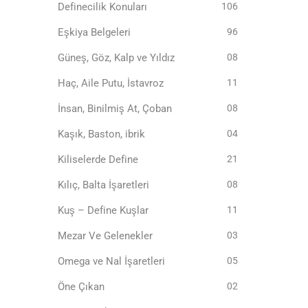
Definecilik Konuları
106
Eşkiya Belgeleri
96
Güneş, Göz, Kalp ve Yıldız
08
Haç, Aile Putu, İstavroz
11
İnsan, Binilmiş At, Çoban
08
Kaşık, Baston, ibrik
04
Kiliselerde Define
21
Kılıç, Balta İşaretleri
08
Kuş – Define Kuşlar
11
Mezar Ve Gelenekler
03
Omega ve Nal İşaretleri
05
Öne Çıkan
02