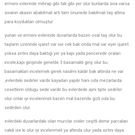
ermenı evlerınde mıhrap gibi tak gibi yer olur bunlarda sıva varsa
sıvanın akasın abakılmalı artı tam önunede bakılmalı taş altına
para koydukları olmuştur.
yunan ve ermenı evlerınde duvarlarda bazen oval taş olur bu
taşların uzerınde işaret var ise cek bak onda mal var eyer işaret
yoksa sırtını daya baktıgı yer ya kapı yada penceredır oraları
ıncele,kapı girişinde genelde 3 basamaklı giriş olur bu
basamakları ıncelemek gerek nasılmı kaldır bak altında ne var
,evlerdekı sedırler vardır kayadan yapılır hanı oda mezarlarda
cesetlerın oldugu sedır vardır bu evlerdede aynı tıpte sedırler
olur onlar ıyı ıncelenmelı bazen mal bazende gizli oda bu
sedırden olur.
evlerdeki duvarlardakı olan murclar civiler ceşitli demir parcaları
cakılı ise ki olur ıyı ıncelenmelı ya altında olur yada sırtını daya