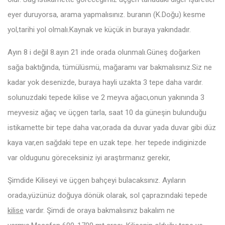
eyer duruyorsa, arama yapmalısınız. buranın (K.Doğu) kesme
yol,tarihi yol olmalı.Kaynak ve küçük in buraya yakındadır.
Ayın 8 i değil 8.ayın 21 inde orada olunmalı.Güneş doğarken
sağa baktığında, tümülüsmü, mağaramı var bakmalısınız.Siz ne
kadar yok desenizde, buraya hayli uzakta 3 tepe daha vardır.
solunuzdaki tepede kilise ve 2 meyva ağacı,onun yakınında 3
meyvesiz ağaç ve üçgen tarla, saat 10 da güneşin bulunduğu
istikamette bir tepe daha var,orada da duvar yada duvar gibi düz
kaya var,en sağdaki tepe en uzak tepe. her tepede indiginizde
var oldugunu göreceksiniz iyi araştırmanız gerekir,
Şimdide Kiliseyi ve üçgen bahçeyi bulacaksınız. Ayıların
orada,yüzünüz doğuya dönük olarak, sol çaprazındaki tepede
kilise
vardır. Şimdi de oraya bakmalısınız bakalım ne