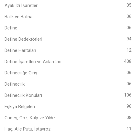
Ayak İzi İşaretleri
05
Balık ve Balina
06
Define
06
Define Dedektörleri
94
Define Haritaları
12
Define İşaretleri ve Anlamları
408
Defineciliğe Giriş
06
Definecilik
06
Definecilik Konuları
106
Eşkiya Belgeleri
96
Güneş, Göz, Kalp ve Yıldız
08
Haç, Aile Putu, İstavroz
11