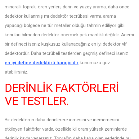
mineralli toprak, ören yerleri; derin ve yüzey arama, daha önce
dedektör kullanmış mı dedektör tecrübesi varmı, arama
yapacağı bölgede ne tür metaller olduğu tahmin ediliyor gibi
konuları bilmeden dedektör önermek pek mantıklı değildir. Acemi
bir defineci iseniz kuşkusuz kullanacağınız en iyi dedektör vlf
dedektördür. Daha tecrübeli testlerden geçmiş defineci iseniz
en iyi define dedektörü hangisidir
konumuza göz
atabilirsiniz.
DERİNLİK FAKTÖRLERİ
VE TESTLER.
Bir dedektörün daha derinlerere inmesini ve inememesini
etkileyen faktörler vardır, özellikle kil oranı yüksek zeminlerde
derinlik kaybı yaşarsınız, Toprağın daha kaba olan yerlerinde bu