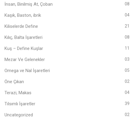
İnsan, Binilmiş At, Çoban
08
Kaşık, Baston, ibrik
04
Kiliselerde Define
21
Kılıç, Balta İşaretleri
08
Kuş – Define Kuşlar
11
Mezar Ve Gelenekler
03
Omega ve Nal İşaretleri
05
Öne Çıkan
02
Terazi, Makas
04
Tılsımlı İşaretler
39
Uncategorized
02