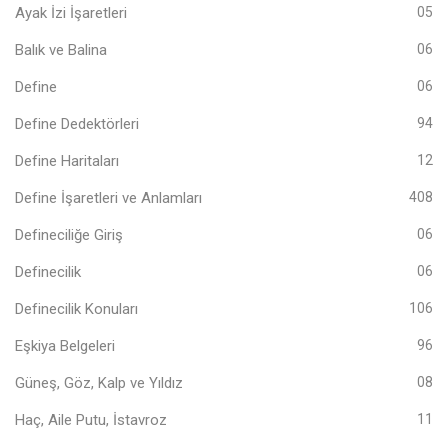
Ayak İzi İşaretleri
05
Balık ve Balina
06
Define
06
Define Dedektörleri
94
Define Haritaları
12
Define İşaretleri ve Anlamları
408
Defineciliğe Giriş
06
Definecilik
06
Definecilik Konuları
106
Eşkiya Belgeleri
96
Güneş, Göz, Kalp ve Yıldız
08
Haç, Aile Putu, İstavroz
11