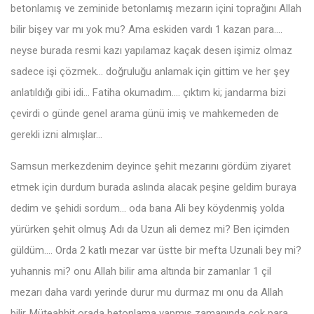
betonlamış ve zeminide betonlamış mezarın içini toprağını Allah
bilir bişey var mı yok mu? Ama eskiden vardı 1 kazan para….
neyse burada resmi kazı yapılamaz kaçak desen işimiz olmaz
sadece işi çözmek… doğruluğu anlamak için gittim ve her şey
anlatıldığı gibi idi… Fatiha okumadım…. çıktım ki; jandarma bizi
çevirdi o günde genel arama günü imiş ve mahkemeden de
gerekli izni almışlar…
Samsun merkezdenim deyince şehit mezarını gördüm ziyaret
etmek için durdum burada aslında alacak peşine geldim buraya
dedim ve şehidi sordum… oda bana Ali bey köydenmiş yolda
yürürken şehit olmuş Adı da Uzun ali demez mi? Ben içimden
güldüm…. Orda 2 katlı mezar var üstte bir mefta Uzunali bey mi?
yuhannis mi? onu Allah bilir ama altında bir zamanlar 1 çil
mezarı daha vardı yerinde durur mu durmaz mı onu da Allah
bilir..Müteahhit orada betonlama yapmış zamanında çok para