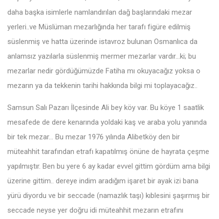
daha başka isimlerle namlandırılan dağ başlarındaki mezar
yerleri..ve Müslüman mezarlığında her tarafı figüre edilmiş
süslenmiş ve hatta üzerinde istavroz bulunan Osmanlıca da
anlamsız yazılarla süslenmiş mermer mezarlar vardır…ki; bu
mezarlar nedir gördüğümüzde Fatiha mı okuyacağız yoksa o
mezarın ya da tekkenin tarihi hakkında bilgi mi toplayacağız..
Samsun Salı Pazarı İlçesinde Ali bey köy var. Bu köye 1 saatlik
mesafede de dere kenarında yoldaki kaş ve araba yolu yanında
bir tek mezar… Bu mezar 1976 yılında Alibetköy den bir
müteahhit tarafından etrafı kapatılmış önüne de hayrata çeşme
yapılmıştır. Ben bu yere 6 ay kadar evvel gittim gördüm ama bilgi
üzerine gittim.. dereye indim aradığım işaret bir ayak izi bana
yürü diyordu ve bir seccade (namazlık taşı) kıblesini şaşırmış bir
seccade neyse yer doğru idi müteahhit mezarın etrafını