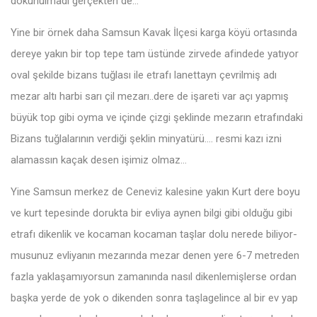
dokunulmadı gerçekten de…
Yine bir örnek daha Samsun Kavak İlçesi karga köyü ortasında
dereye yakın bir top tepe tam üstünde zirvede afindede yatıyor
oval şekilde bizans tuğlası ile etrafı lanettayn çevrilmiş adı
mezar altı harbi sarı çil mezarı..dere de işareti var açı yapmış
büyük top gibi oyma ve içinde çizgi şeklinde mezarın etrafındaki
Bizans tuğlalarının verdiği şeklin minyatürü…. resmi kazı izni
alamassın kaçak desen işimiz olmaz…
Yine Samsun merkez de Ceneviz kalesine yakın Kurt dere boyu
ve kurt tepesinde dorukta bir evliya aynen bilgi gibi olduğu gibi
etrafı dikenlik ve kocaman kocaman taşlar dolu nerede biliyor-
musunuz evliyanın mezarında mezar denen yere 6-7 metreden
fazla yaklaşamıyorsun zamanında nasıl dikenlemişlerse ordan
başka yerde de yok o dikenden sonra taşlagelince al bir ev yap