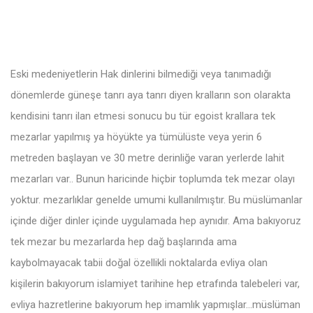
Eski medeniyetlerin Hak dinlerini bilmediği veya tanımadığı
dönemlerde güneşe tanrı aya tanrı diyen kralların son olarakta
kendisini tanrı ilan etmesi sonucu bu tür egoist krallara tek
mezarlar yapılmış ya höyükte ya tümülüste veya yerin 6
metreden başlayan ve 30 metre derinliğe varan yerlerde lahit
mezarları var.. Bunun haricinde hiçbir toplumda tek mezar olayı
yoktur. mezarlıklar genelde umumi kullanılmıştır. Bu müslümanlar
içinde diğer dinler içinde uygulamada hep aynıdır. Ama bakıyoruz
tek mezar bu mezarlarda hep dağ başlarında ama
kaybolmayacak tabii doğal özellikli noktalarda evliya olan
kişilerin bakıyorum islamiyet tarihine hep etrafında talebeleri var,
evliya hazretlerine bakıyorum hep imamlık yapmışlar…müslüman