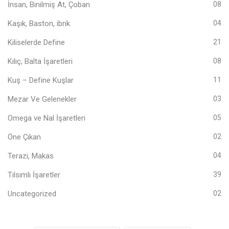
İnsan, Binilmiş At, Çoban
08
Kaşık, Baston, ibrik
04
Kiliselerde Define
21
Kılıç, Balta İşaretleri
08
Kuş – Define Kuşlar
11
Mezar Ve Gelenekler
03
Omega ve Nal İşaretleri
05
Öne Çıkan
02
Terazi, Makas
04
Tılsımlı İşaretler
39
Uncategorized
02