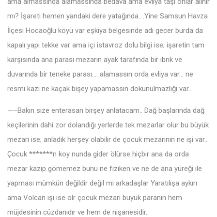
ama almassında alamassında bedava ama evliya taşı onlar alınır
mı? İşareti hemen yandaki dere yatağında….Yine Samsun Havza
İlçesi Hocaoğlu köyü var eşkiya belgesinde adı gecer burda da
kapalı yapı tekke var ama içi istavroz dolu bilgi ise; işaretin tam
karşısında ana parası mezarın ayak tarafında bir ıbrık ve
duvarında bir teneke parası…. alamassın orda evliya var… ne
resmi kazı ne kaçak bişey yapamassın dokunulmazlığı var…
—–Bakın size enterasan birşey anlatacam.. Dağ başlarında dağ
keçilerinin dahi zor dolandığı yerlerde tek mezarlar olur bu büyük
mezarı ise; anladık herşey olabilir de çocuk mezarının ne işi var..
Çocuk *******n koy nunda gider ölürse hiçbir ana da orda
mezar kazıp gömemez bunu ne fiziken ve ne de ana yüreği ile
yapması mümkün değildir değil mi arkadaşlar Yaratılışa aykırı
ama Volcan işi ise olr çocuk mezarı büyük paranın hem
müjdesinin cüzdanıdır ve hem de nişanesidir.