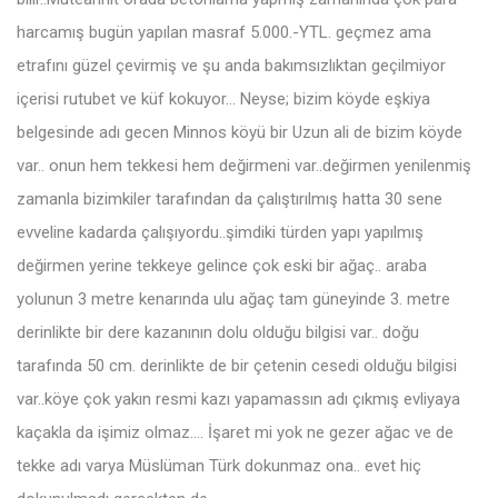
harcamış bugün yapılan masraf 5.000.-YTL. geçmez ama
etrafını güzel çevirmiş ve şu anda bakımsızlıktan geçilmiyor
içerisi rutubet ve küf kokuyor… Neyse; bizim köyde eşkiya
belgesinde adı gecen Minnos köyü bir Uzun ali de bizim köyde
var.. onun hem tekkesi hem değirmeni var..değirmen yenilenmiş
zamanla bizimkiler tarafından da çalıştırılmış hatta 30 sene
evveline kadarda çalışıyordu..şimdiki türden yapı yapılmış
değirmen yerine tekkeye gelince çok eski bir ağaç.. araba
yolunun 3 metre kenarında ulu ağaç tam güneyinde 3. metre
derinlikte bir dere kazanının dolu olduğu bilgisi var.. doğu
tarafında 50 cm. derinlikte de bir çetenin cesedi olduğu bilgisi
var..köye çok yakın resmi kazı yapamassın adı çıkmış evliyaya
kaçakla da işimiz olmaz…. İşaret mi yok ne gezer ağac ve de
tekke adı varya Müslüman Türk dokunmaz ona.. evet hiç