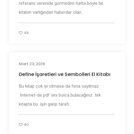
referans verenide görmedim hatta böyle bir
kitabın varlığından haberdar olan...
48
Mart 23, 2019
Define İşaretleri ve Anlamları
Define İşaretleri ve Sembolleri El Kitabı
Bu kitap çok iyi olmasa-da fena sayılmaz
İnternet-de pdf sini bolca bulacağınız tek
kitapta bu: işin garip tarafı...
40