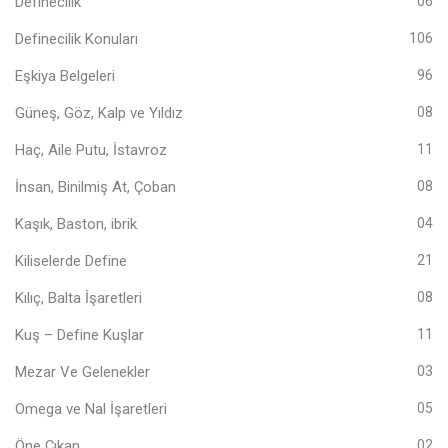
Definecilik
06
Definecilik Konuları
106
Eşkiya Belgeleri
96
Güneş, Göz, Kalp ve Yıldız
08
Haç, Aile Putu, İstavroz
11
İnsan, Binilmiş At, Çoban
08
Kaşık, Baston, ibrik
04
Kiliselerde Define
21
Kılıç, Balta İşaretleri
08
Kuş – Define Kuşlar
11
Mezar Ve Gelenekler
03
Omega ve Nal İşaretleri
05
Öne Çıkan
02